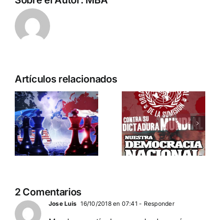
Sobre el Autor:
MBA
Artículos relacionados
¿Quién o
ETA
la
quiénes
política.
son el
10 años del falso sin de
enemigo?
ETA militar.
CARTAS A DN
2 Comentarios
Jose Luis
16/10/2018 en 07:41
- Responder