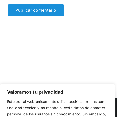
Valoramos tu privacidad
Utilizamos cookies propias y de terceros para garantizar
Este portal web unicamente utiliza cookies propias con
el funcionamiento de la web, medir su uso y mejorar
Copyright 2023 |
Democracia Nacional
| All Rights Reserved
finalidad tecnica y no recaba ni cede datos de caracter
nuestros servicios. Puede aceptar todas las cookies,
personal de los usuarios sin conocimiento. Sin embargo,
rechazar las no necesarias o configurar sus preferencias.
Facebook
Twitter
Instagram