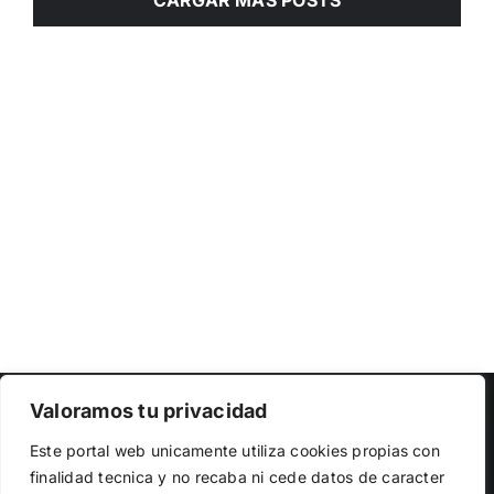
CARGAR MÁS POSTS
Copyright 2023 |
Democracia Nacional
| All Rights Reserved
Valoramos tu privacidad
Utilizamos cookies propias y de terceros para garantizar
Facebook
Twitter
Instagram
Este portal web unicamente utiliza cookies propias con
el funcionamiento de la web, medir su uso y mejorar
finalidad tecnica y no recaba ni cede datos de caracter
nuestros servicios. Puede aceptar todas las cookies,