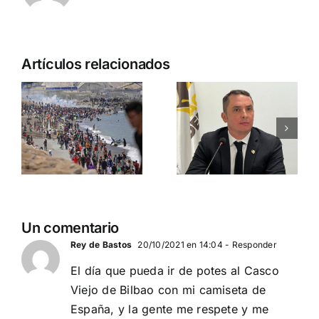
Ante los
Artículos relacionados
incendios
Comienza
de
tu camino
Guadalajara
hacia las
y el resto
municipale
del país
2027
PEDRO CHAPARRO
N
DEMOCRACIA
(PRESIDENTE
NACIONAL
DEMOCRACIA
Un comentario
NACIONAL)
Rey de Bastos
20/10/2021 en 14:04
- Responder
El día que pueda ir de potes al Casco
Viejo de Bilbao con mi camiseta de
España, y la gente me respete y me