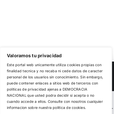
Valoramos tu privacidad
Utilizamos cookies propias y de terceros para garantizar
Este portal web unicamente utiliza cookies propias con
el funcionamiento de la web, medir su uso y mejorar
Copyright 2023 |
Democracia Nacional
| All Rights Reserved
finalidad tecnica y no recaba ni cede datos de caracter
nuestros servicios. Puede aceptar todas las cookies,
personal de los usuarios sin conocimiento. Sin embargo,
rechazar las no necesarias o configurar sus preferencias.
Facebook
Twitter
Instagram
Política de cookies
puede contener enlaces a sitios web de terceros con
politicas de privacidad ajenas a DEMOCRACIA
NACIONAL
que usted podra decidir si acepta o no
Aceptar todo
Warning
: Undefined variable $visibility_homepage in
cuando accede a ellos. Consulte con nosotros cualquier
informacion sobre nuestra politica de cookies.
Rechazar
/home/demopwcr/public_html/wp-content/plugins/kn-