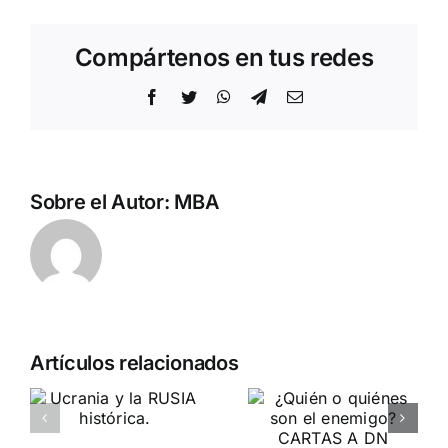
Compártenos en tus redes
Facebook
Twitter
WhatsApp
Telegram
Correo
electrónico
Sobre el Autor:
MBA
Artículos relacionados
¿Quién o
ETA
la
quiénes
política.
son el