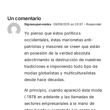
10 años del falso sin de
enemigo?
ETA militar.
CARTAS A DN
Un comentario
Signasupervestes
09/09/2015 en 20:57
- Responder
Yo pienso que éstos políticos
occidentales, éstas marionetas anti-
patriotas y masones se creen que están
en posesión de la verdad absoluta
adoctrinando la destrucción de nuestras
tradiciones e imponiendo todo tipo de
modas globalistas y multiculturalistas
desde hace décadas.
Al principio, cuando apareció ésta moda
( 1978 en adelante y las llamadas de
sectores empresariales a la mano de
obra barata y explotada ) la gente no