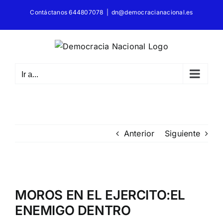
Saltar
Contáctanos 644807078
|
dn@democracianacional.es
al
contenido
Ir a...
Anterior
Siguiente
Ver
imagen
MOROS EN EL EJERCITO:EL
más
ENEMIGO DENTRO
grande