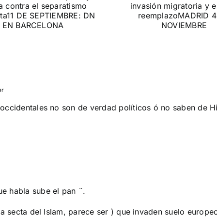
protestas c
contra la invasión
Gobie
migratoria y el
gran reemplazo
CONTRA LA A
MADRID 4 DE NOVIEMBRE
er
occidentales no son de verdad políticos ó no saben de Hi
e habla sube el pan ¨.
la secta del Islam, parece ser ) que invaden suelo europeo