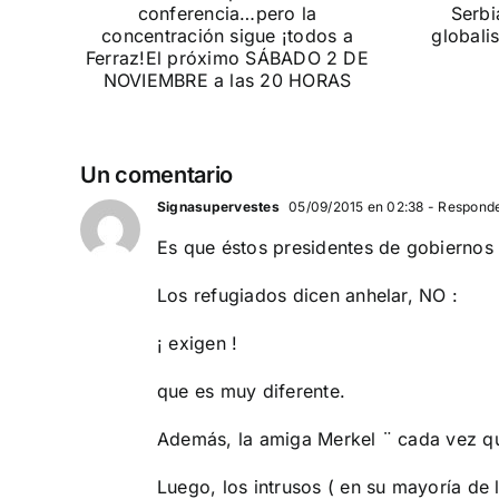
España y Serbia
ión
contra el
 a
separatismo
globalista
IEMBRE a
11 DE SEPTIEMBRE: DN EN BARCELONA
Un comentario
Signasupervestes
05/09/2015 en 02:38
- Respond
Es que éstos presidentes de gobiernos 
Los refugiados dicen anhelar, NO :
¡ exigen !
que es muy diferente.
Además, la amiga Merkel ¨ cada vez qu
Luego, los intrusos ( en su mayoría de 