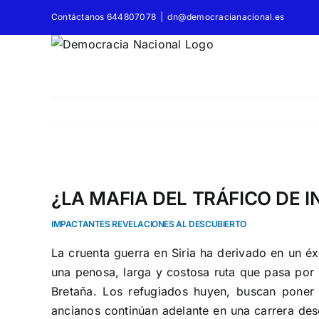
Saltar
Contáctanos 644807078
|
dn@democracianacional.es
al
contenido
Ver
imagen
¿LA MAFIA DEL TRÁFICO DE 
más
IMPACTANTES REVELACIONES AL DESCUBIERTO
grande
La cruenta guerra en Siria ha derivado en un 
una penosa, larga y costosa ruta que pasa por T
Bretaña. Los refugiados huyen, buscan poner 
ancianos continúan adelante en una carrera dese