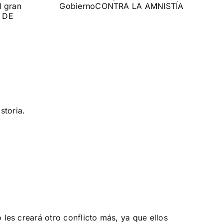
ontra el
rno
MNISTÍA
storia.
 les creará otro conflicto más, ya que ellos