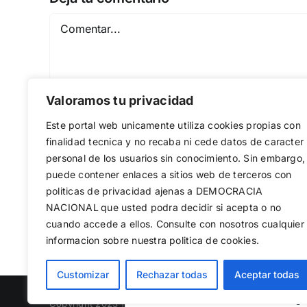
Comentar
Valoramos tu privacidad
Este portal web unicamente utiliza cookies propias con
finalidad tecnica y no recaba ni cede datos de caracter
personal de los usuarios sin conocimiento. Sin embargo,
puede contener enlaces a sitios web de terceros con
Guardar mi nombre, email y sitio web en est
politicas de privacidad ajenas a DEMOCRACIA
NACIONAL
que usted podra decidir si acepta o no
cuando accede a ellos. Consulte con nosotros cualquier
informacion sobre nuestra politica de cookies.
Utilizamos cookies propias y de terc
Customizar
Rechazar todas
Aceptar todas
web, medir su uso y mejorar nuestro
rechazar las no necesarias o configu
Copyright 2023 |
Democracia Nacional
| All Rights Reserv