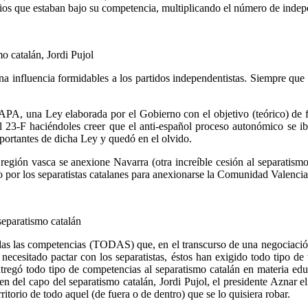
orios que estaban bajo su competencia, multiplicando el número de indep
o catalán, Jordi Pujol
na influencia formidables a los partidos independentistas. Siempre qu
OAPA, una Ley elaborada por el Gobierno con el objetivo (teórico) de 
 el 23-F haciéndoles creer que el anti-español proceso autonómico se 
portantes de dicha Ley y quedó en el olvido.
región vasca se anexione Navarra (otra increíble cesión al separatismo
o por los separatistas catalanes para anexionarse la Comunidad Valencian
separatismo catalán
todas las competencias (TODAS) que, en el transcurso de una negociació
necesitado pactar con los separatistas, éstos han exigido todo tipo de
tregó todo tipo de competencias al separatismo catalán en materia educ
del capo del separatismo catalán, Jordi Pujol, el presidente Aznar elim
itorio de todo aquel (de fuera o de dentro) que se lo quisiera robar.