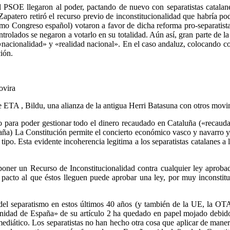
l PSOE llegaron al poder, pactando de nuevo con separatistas catalan
apatero retiró el recurso previo de inconstitucionalidad que habría po
o Congreso español) votaron a favor de dicha reforma pro-separatista 
trolados se negaron a votarlo en su totalidad. Aún así, gran parte de la
«nacionalidad» y «realidad nacional». En el caso andaluz, colocando co
ión.
ovira
de ETA , Bildu, una alianza de la antigua Herri Batasuna con otros movim
o para poder gestionar todo el dinero recaudado en Cataluña («recau
paña) La Constitución permite el concierto económico vasco y navarro y
o. Esta evidente incoherencia legitima a los separatistas catalanes a 
ner un Recurso de Inconstitucionalidad contra cualquier ley aprobada
 pacto al que éstos lleguen puede aprobar una ley, por muy inconstitu
del separatismo en estos últimos 40 años (y también de la UE, la OTA
 unidad de España» de su artículo 2 ha quedado en papel mojado debido
mediático. Los separatistas no han hecho otra cosa que aplicar de manera