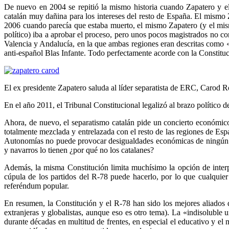
De nuevo en 2004 se repitió la mismo historia cuando Zapatero y e
catalán muy dañina para los intereses del resto de España. El mismo Z
2006 cuando parecía que estaba muerto, el mismo Zapatero (y el mism
político) iba a aprobar el proceso, pero unos pocos magistrados no con
Valencia y Andalucía, en la que ambas regiones eran descritas como 
anti-español Blas Infante. Todo perfectamente acorde con la Constituc
El ex presidente Zapatero saluda al líder separatista de ERC, Carod R
En el año 2011, el Tribunal Constitucional legalizó al brazo político 
Ahora, de nuevo, el separatismo catalán pide un concierto económic
totalmente mezclada y entrelazada con el resto de las regiones de Es
Autonomías no puede provocar desigualdades económicas de ningún tip
y navarros lo tienen ¿por qué no los catalanes?
Además, la misma Constitución limita muchísimo la opción de interpo
cúpula de los partidos del R-78 puede hacerlo, por lo que cualquier
referéndum popular.
En resumen, la Constitución y el R-78 han sido los mejores aliados 
extranjeras y globalistas, aunque eso es otro tema). La «indisoluble
durante décadas en multitud de frentes, en especial el educativo y el 