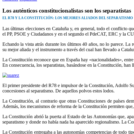
Los auténticos constitucionalistas son los separatistas
EL R78 Y LA CONSTITUCIÓN: LOS MEJORES ALIADOS DEL SEPARATISMO
Las últimas elecciones en Cataluña y, en general, todo el conflicto qu
el PP, PSOE y Ciudadanos y en el segundo el PdeCAT, ERC y la CUP.
Echando la vista atrás durante los últimos 40 años, no lo parece. La 
su mejor aliada y el instrumento a través del cual han llevado a Catalu
La Constitución reconoce que en España hay «nacionalidades», entre e
En consecuencia, los separatistas, basándose en la Constitución, han l
El primer presidente del R78 e impulsor de la Constitución, Adolfo Suá
concesiones al separatismo. De aquellos polvos estos lodos.
La Constitución, al contrario que otras Constituciones de países de
Además, los mecanismos de reforma de la Constitución permiten que, co
La Constitución abrió la puerta al Estado de las Autonomías que, ap
separatismo y donde no había nada ha aparecido regionalismo. La Const
La Constitución entregaba a las autonomías competencias de todo tipo