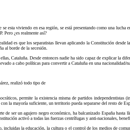
e se esta viviendo en esa región, se está presentando como una lucha en
 Pero ¿es realmente así?
realidad es que los separatistas llevan aplicando la Constitución desde 
ña al borde de la secesión.
llas, Cataluña. Desde entonces nadie ha sido capaz de explicar la dife
levado a cabo políticas para convertir a Cataluña en una nacionalidad/n
rez, realizó todo tipo de
mocráticos, permite la existencia misma de partidos independentistas 
n la mayoría suficiente, un territorio pueda separarse del resto de Es
arte de ser un agujero negro económico, ha balcanizado España hasta l
itución activó a todas las fuerzas centrífugas y anti-nacionales, benef
, incluidas la educación, la cultura o el control de los medios de comu