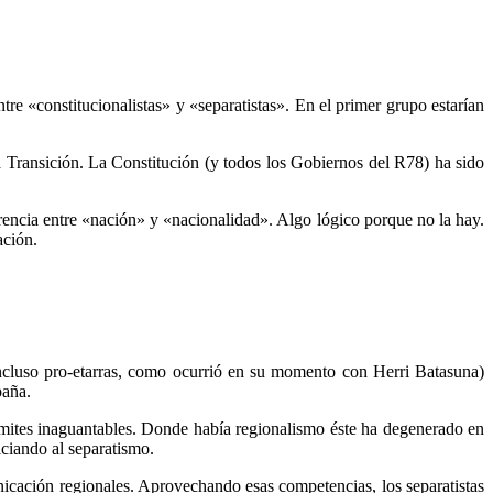
tre «constitucionalistas» y «separatistas». En el primer grupo estarían
la Transición. La Constitución (y todos los Gobiernos del R78) ha sido
rencia entre «nación» y «nacionalidad». Algo lógico porque no la hay.
ación.
(incluso pro-etarras, como ocurrió en su momento con Herri Batasuna)
paña.
ímites inaguantables. Donde había regionalismo éste ha degenerado en
iciando al separatismo.
nicación regionales. Aprovechando esas competencias, los separatistas