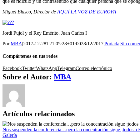
que es ridículo y un contrasentido que cualquier persona que se opong
Miguel Blasco, Director de
AQUÍ LA VOZ DE EUROPA
Jordi Pujol y el Rey Emérito, Juan Carlos I
Por
MBA
|
2017-12-28T21:05:28+01:00
28/12/2017
|
Portada
|
Sin comen
Compártenos en tus redes
Facebook
Twitter
WhatsApp
Telegram
Correo electrónico
Sobre el Autor:
MBA
Artículos relacionados
Nos suspenden la conferencia…pero la concentración sigue ¡to
Galería