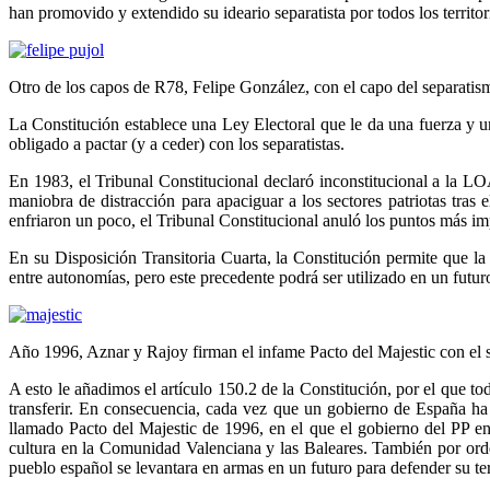
han promovido y extendido su ideario separatista por todos los territ
Otro de los capos de R78, Felipe González, con el capo del separatism
La Constitución establece una Ley Electoral que le da una fuerza y u
obligado a pactar (y a ceder) con los separatistas.
En 1983, el Tribunal Constitucional declaró inconstitucional a la L
maniobra de distracción para apaciguar a los sectores patriotas tras
enfriaron un poco, el Tribunal Constitucional anuló los puntos más im
En su Disposición Transitoria Cuarta, la Constitución permite que la 
entre autonomías, pero este precedente podrá ser utilizado en un futur
Año 1996, Aznar y Rajoy firman el infame Pacto del Majestic con el 
A esto le añadimos el artículo 150.2 de la Constitución, por el que 
transferir. En consecuencia, cada vez que un gobierno de España ha 
llamado Pacto del Majestic de 1996, en el que el gobierno del PP en
cultura en la Comunidad Valenciana y las Baleares. También por orden 
pueblo español se levantara en armas en un futuro para defender su terr