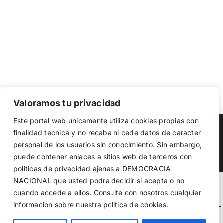
Valoramos tu privacidad
Utilizamos cookies propias y de terceros para garantizar
Este portal web unicamente utiliza cookies propias con
el funcionamiento de la web, medir su uso y mejorar
Copyright 2023 |
Democracia Nacional
| All Rights Reserved
finalidad tecnica y no recaba ni cede datos de caracter
nuestros servicios. Puede aceptar todas las cookies,
personal de los usuarios sin conocimiento. Sin embargo,
rechazar las no necesarias o configurar sus preferencias.
Facebook
Twitter
Instagram
Política de cookies
puede contener enlaces a sitios web de terceros con
politicas de privacidad ajenas a DEMOCRACIA
NACIONAL
que usted podra decidir si acepta o no
Aceptar todo
Warning
: Undefined variable $visibility_homepage in
cuando accede a ellos. Consulte con nosotros cualquier
informacion sobre nuestra politica de cookies.
Rechazar
/home/demopwcr/public_html/wp-content/plugins/kn-
mobile-sharebar/kn_mobile_sharebar.php
on line
71