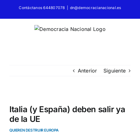
Saltar
Contáctanos 644807078
|
dn@democracianacional.es
al
contenido
Anterior
Siguiente
Ver
imagen
Italia (y España) deben salir ya
más
de la UE
grande
QUIEREN DESTRUIR EUROPA