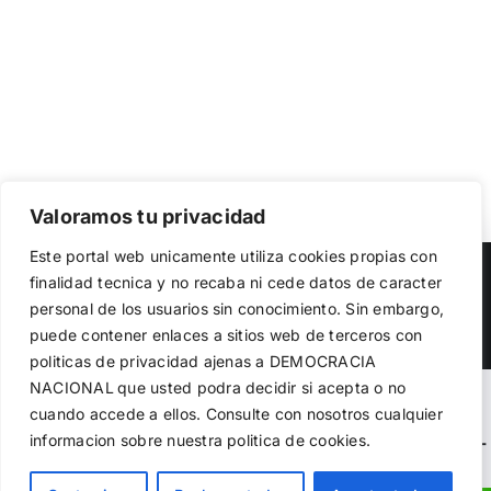
Valoramos tu privacidad
Utilizamos cookies propias y de terceros para garantizar
Este portal web unicamente utiliza cookies propias con
el funcionamiento de la web, medir su uso y mejorar
Copyright 2023 |
Democracia Nacional
| All Rights Reserved
finalidad tecnica y no recaba ni cede datos de caracter
nuestros servicios. Puede aceptar todas las cookies,
personal de los usuarios sin conocimiento. Sin embargo,
rechazar las no necesarias o configurar sus preferencias.
Facebook
Twitter
Instagram
Política de cookies
puede contener enlaces a sitios web de terceros con
politicas de privacidad ajenas a DEMOCRACIA
NACIONAL
que usted podra decidir si acepta o no
Aceptar todo
Warning
: Undefined variable $visibility_homepage in
cuando accede a ellos. Consulte con nosotros cualquier
informacion sobre nuestra politica de cookies.
Rechazar
/home/demopwcr/public_html/wp-content/plugins/kn-
mobile-sharebar/kn_mobile_sharebar.php
on line
71