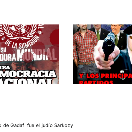
¿Por qué s
ETA política.
el mítin de
MONTJ
10 años del falso sin de ETA militar.
Silencio medi
o de Gadafi fue el judío Sarkozy