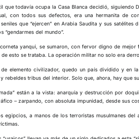
til que todavía ocupa la Casa Blanca decidió, siguiendo 
cual, con todos sus defectos, era una hermanita de co
 seniles que “ejercen” en Arabia Saudita y sus satélites d
los “gendarmes del mundo”.
corneta yanqui, se sumaron, con fervor digno de mejor f
de esto se trataba. La operación militar no solo era derr
a de elemento civilizador, quedo un país dividido y en l
s y rebeldes tribus del interior. Solo que, ahora, hay que s
ada” están a la vista: anarquía y destrucción por doquie
tráfico – zarpando, con absoluta impunidad, desde sus co
 egipcios, a manos de los terroristas musulmanes del a
íctimas.
“usaicos” llevan ya más de un siglo dedicados a esta “si