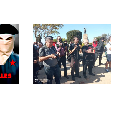
e oculta
l 12-O en
UIC?
ático.