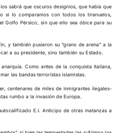
Dios sabrá que oscuros designios, que había que
ro si lo comparamos con todos los tiranuelos,
el Golfo Pérsico, sin que ello sea óbice para su
in, y también pusieron su “grano de arena” a la
ocar a su presidente, sino también su Estado.
a anarquía. Como antes de la conquista italiana,
umar las bandas terroristas islamistas.
r, centenares de miles de inmigrantes ilegales-
stas rumbo a la invasión de Europa.
utocalificado E.I. Anticipo de otras matanzas a
embra”, si bien las tempestades las sufrimos los