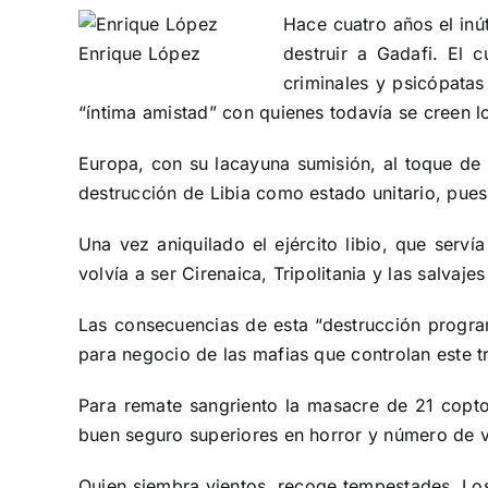
Hace cuatro años el inú
Enrique López
destruir a Gadafi. El 
criminales y psicópatas
“íntima amistad” con quienes todavía se creen 
Europa, con su lacayuna sumisión, al toque de 
destrucción de Libia como estado unitario, pues 
Una vez aniquilado el ejército libio, que serví
volvía a ser Cirenaica, Tripolitania y las salvaje
Las consecuencias de esta “destrucción program
para negocio de las mafias que controlan este 
Para remate sangriento la masacre de 21 coptos
buen seguro superiores en horror y número de v
Quien siembra vientos, recoge tempestades. Los 