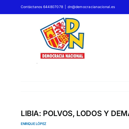
Saltar
Contáctanos 644807078
|
dn@democracianacional.es
al
contenido
LIBIA: POLVOS, LODOS Y DE
ENRIQUE LÓPEZ