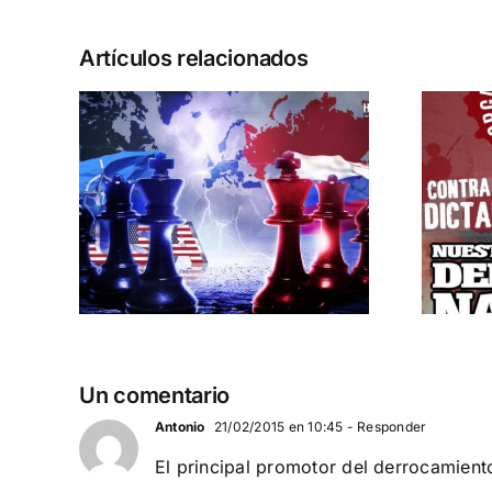
Artículos relacionados
¿Quién o quiénes
USIA
son el enemigo?
CARTAS A DN
Un comentario
Antonio
21/02/2015 en 10:45
- Responder
El principal promotor del derrocamient