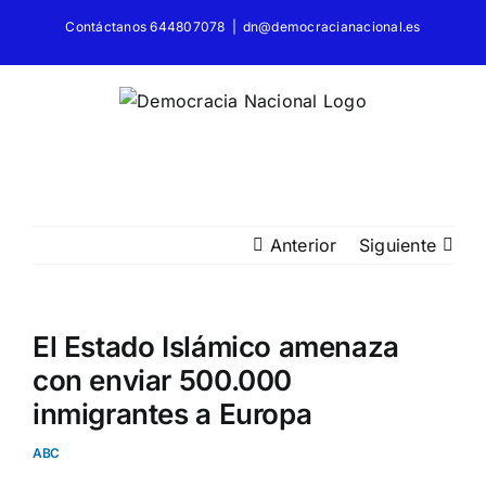
Saltar
Contáctanos 644807078
|
dn@democracianacional.es
al
contenido
Anterior
Siguiente
El Estado Islámico amenaza
con enviar 500.000
inmigrantes a Europa
ABC