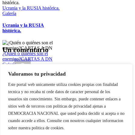
Ucrania y la RUSIA histórica.
Galería
Ucrania y la RUSIA
histórica.
Un comentario
¿Quién o quiénes son el
enemigo?CARTAS A DN
Galería
Valoramos tu privacidad
¿Quién o quiénes son el
B. Simón
31/07/2015 en 07:47
- Responder
enemigo?
Este portal web unicamente utiliza cookies propias con finalidad
CARTAS A DN
En línea con el artículo, hablando claro de un asunto
tecnica y no recaba ni cede datos de caracter personal de los
alarmante: La violencia de origen extracomunitario en
usuarios sin conocimiento. Sin embargo, puede contener enlaces a
España.¿Nos odian?
http://selectodigital.es/?p=1076
sitios web de terceros con politicas de privacidad ajenas a
ETA política.10 años del falso
Deja tu comentario
DEMOCRACIA NACIONAL
que usted podra decidir si acepta o no
sin de ETA militar.
Galería
cuando accede a ellos. Consulte con nosotros cualquier informacion
Comentar
sobre nuestra politica de cookies.
ETA política.