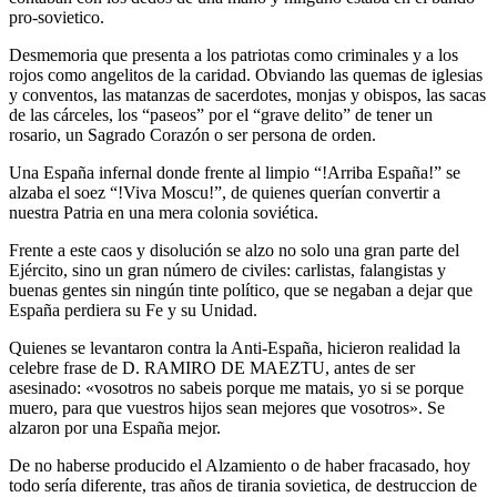
pro-sovietico.
Desmemoria que presenta a los patriotas como criminales y a los
rojos como angelitos de la caridad. Obviando las quemas de iglesias
y conventos, las matanzas de sacerdotes, monjas y obispos, las sacas
de las cárceles, los “paseos” por el “grave delito” de tener un
rosario, un Sagrado Corazón o ser persona de orden.
Una España infernal donde frente al limpio “!Arriba España!” se
alzaba el soez “!Viva Moscu!”, de quienes querían convertir a
nuestra Patria en una mera colonia soviética.
Frente a este caos y disolución se alzo no solo una gran parte del
Ejército, sino un gran número de civiles: carlistas, falangistas y
buenas gentes sin ningún tinte político, que se negaban a dejar que
España perdiera su Fe y su Unidad.
Quienes se levantaron contra la Anti-España, hicieron realidad la
celebre frase de D. RAMIRO DE MAEZTU, antes de ser
asesinado: «vosotros no sabeis porque me matais, yo si se porque
muero, para que vuestros hijos sean mejores que vosotros». Se
alzaron por una España mejor.
De no haberse producido el Alzamiento o de haber fracasado, hoy
todo sería diferente, tras años de tirania sovietica, de destruccion de