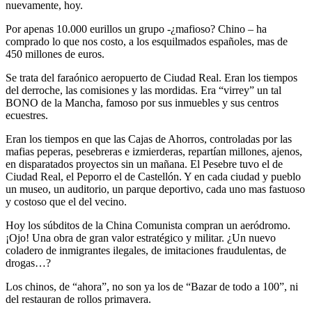
nuevamente, hoy.
Por apenas 10.000 eurillos un grupo -¿mafioso? Chino – ha
comprado lo que nos costo, a los esquilmados españoles, mas de
450 millones de euros.
Se trata del faraónico aeropuerto de Ciudad Real. Eran los tiempos
del derroche, las comisiones y las mordidas. Era “virrey” un tal
BONO de la Mancha, famoso por sus inmuebles y sus centros
ecuestres.
Eran los tiempos en que las Cajas de Ahorros, controladas por las
mafias peperas, pesebreras e izmierderas, repartían millones, ajenos,
en disparatados proyectos sin un mañana. El Pesebre tuvo el de
Ciudad Real, el Peporro el de Castellón. Y en cada ciudad y pueblo
un museo, un auditorio, un parque deportivo, cada uno mas fastuoso
y costoso que el del vecino.
Hoy los súbditos de la China Comunista compran un aeródromo.
¡Ojo! Una obra de gran valor estratégico y militar. ¿Un nuevo
coladero de inmigrantes ilegales, de imitaciones fraudulentas, de
drogas…?
Los chinos, de “ahora”, no son ya los de “Bazar de todo a 100”, ni
del restauran de rollos primavera.