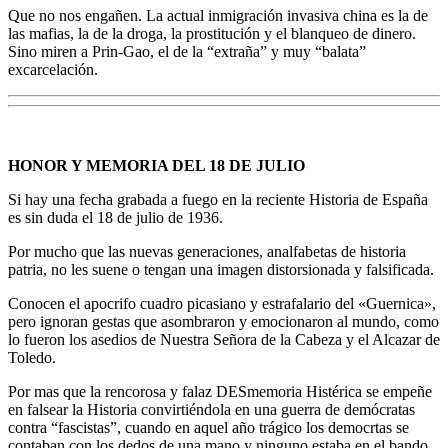
Que no nos engañen. La actual inmigración invasiva china es la de
las mafias, la de la droga, la prostitución y el blanqueo de dinero.
Sino miren a Prin-Gao, el de la “extraña” y muy “balata”
excarcelación.
HONOR Y MEMORIA DEL 18 DE JULIO
Si hay una fecha grabada a fuego en la reciente Historia de España
es sin duda el 18 de julio de 1936.
Por mucho que las nuevas generaciones, analfabetas de historia
patria, no les suene o tengan una imagen distorsionada y falsificada.
Conocen el apocrifo cuadro picasiano y estrafalario del «Guernica»,
pero ignoran gestas que asombraron y emocionaron al mundo, como
lo fueron los asedios de Nuestra Señora de la Cabeza y el Alcazar de
Toledo.
Por mas que la rencorosa y falaz DESmemoria Histérica se empeñe
en falsear la Historia convirtiéndola en una guerra de demócratas
contra “fascistas”, cuando en aquel año trágico los democrtas se
contaban con los dedos de una mano y ninguno estaba en el bando