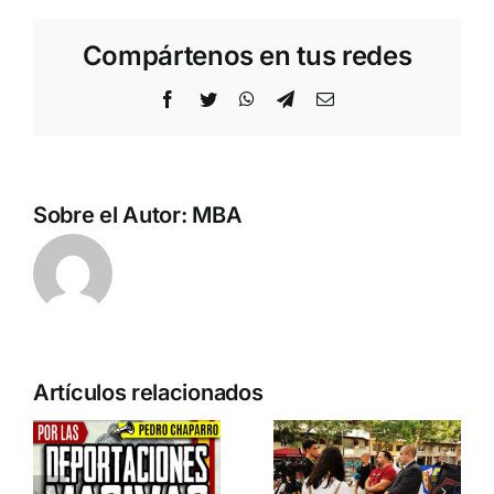
Compártenos en tus redes
Facebook
Twitter
WhatsApp
Telegram
Correo
electrónico
Sobre el Autor:
MBA
n
Acto en
Crónica
Artículos relacionados
Barcelona:
acto DN
ia…
España y
contra la
Serbia
invasión