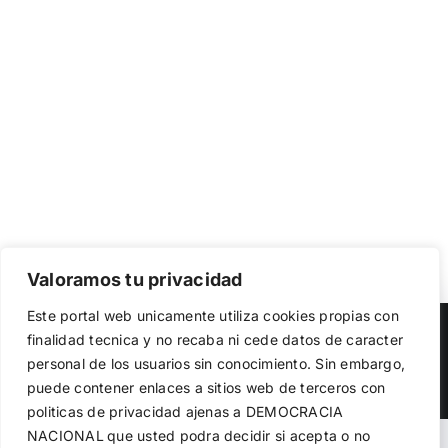
Valoramos tu privacidad
Utilizamos cookies propias y de terceros para garantizar
Este portal web unicamente utiliza cookies propias con
el funcionamiento de la web, medir su uso y mejorar
Copyright 2023 |
Democracia Nacional
| All Rights Reserved
finalidad tecnica y no recaba ni cede datos de caracter
nuestros servicios. Puede aceptar todas las cookies,
personal de los usuarios sin conocimiento. Sin embargo,
rechazar las no necesarias o configurar sus preferencias.
Facebook
Twitter
Instagram
Política de cookies
puede contener enlaces a sitios web de terceros con
politicas de privacidad ajenas a DEMOCRACIA
NACIONAL
que usted podra decidir si acepta o no
Aceptar todo