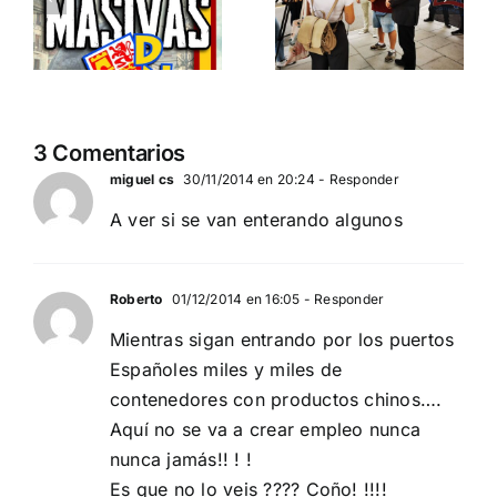
ción
contra el
migratoria
separatismo
y el gran
globalista
reemplazo
11 DE SEPTIEMBRE: DN
MADRID 4 DE
2
3 Comentarios
EN BARCELONA
NOVIEMBRE
20
miguel cs
30/11/2014 en 20:24
- Responder
A ver si se van enterando algunos
Roberto
01/12/2014 en 16:05
- Responder
Mientras sigan entrando por los puertos
Españoles miles y miles de
contenedores con productos chinos….
Aquí no se va a crear empleo nunca
nunca jamás!! ! !
Es que no lo veis ???? Coño! !!!!