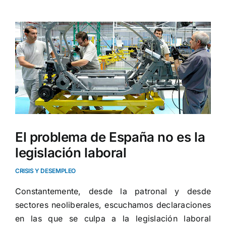
Ver
imagen
más
grande
El problema de España no es la
legislación laboral
CRISIS Y DESEMPLEO
Constantemente, desde la patronal y desde
sectores neoliberales, escuchamos declaraciones
en las que se culpa a la legislación laboral