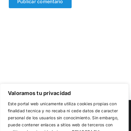
Valoramos tu privacidad
Utilizamos cookies propias y de terceros para garantizar
Este portal web unicamente utiliza cookies propias con
el funcionamiento de la web, medir su uso y mejorar
Copyright 2023 |
Democracia Nacional
| All Rights Reserved
finalidad tecnica y no recaba ni cede datos de caracter
nuestros servicios. Puede aceptar todas las cookies,
personal de los usuarios sin conocimiento. Sin embargo,
rechazar las no necesarias o configurar sus preferencias.
Facebook
Twitter
Instagram
Política de cookies
puede contener enlaces a sitios web de terceros con