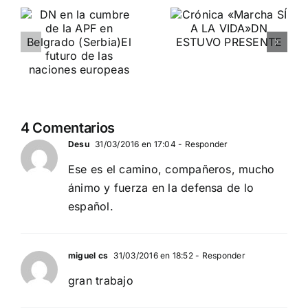
DN en la
Crónica
e
Reunión
«Marcha SÍ
Nacionalist
A LA VIDA»
de París
DN ESTUVO PRESENTE
FORO EUROPA
nes
4 Comentarios
Desu
31/03/2016 en 17:04
- Responder
Ese es el camino, compañeros, mucho
ánimo y fuerza en la defensa de lo
español.
miguel cs
31/03/2016 en 18:52
- Responder
gran trabajo