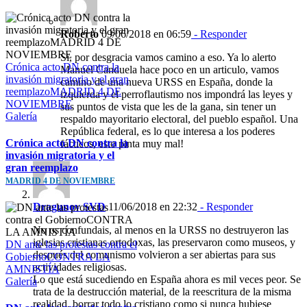
Roberto
09/06/2018 en 06:59
- Responder
Si, por desgracia vamos camino a eso. Ya lo alerto
Crónica acto DN contra la
Manuel Canduela hace poco en un articulo, vamos
invasión migratoria y el gran
camino de una nueva URSS en España, donde la
reemplazoMADRID 4 DE
izquierda y el perroflautismo nos impondrá las leyes y
NOVIEMBRE
sus puntos de vista que les de la gana, sin tener un
Galería
respaldo mayoritario electoral, del pueblo español. Una
República federal, es lo que interesa a los poderes
Crónica acto DN contra la
fácticos, esto pinta muy mal!
invasión migratoria y el
gran reemplazo
MADRID 4 DE NOVIEMBRE
Dragunov SVD
11/06/2018 en 22:32
- Responder
No os confundais, al menos en la URSS no destruyeron las
iglesias cristianas ortodoxas, las preservaron como museos, y
DN ante las protestas contra el
después del comunismo volvieron a ser abiertas para sus
GobiernoCONTRA LA
actividades religiosas.
AMNISTÍA
Lo que está sucediendo en España ahora es mil veces peor. Se
Galería
trata de la destrucción material, de la reescritura de la misma
realidad, borrar todo lo cristiano como si nunca hubiese