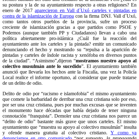
su postura y la de su ayuntamiento respecto a otras religiones? En
enero de 2017
aparecieron en Vall d´Uxó carteles y pintadas en
contra de la islamización de Europa
con la firma DNJ. Vall d´Uxó,
como tantos otros pueblos de la provincia, sufre un proceso
creciente de islamización gracias a que partidos como PSOE y
Podemos (aunque también PP y Ciudadanos) llevan a cabo una
política abiertamente pro-islámica ¿Cuál fue la reacción del
ayuntamiento ante los carteles y la pintada? emitir un comunicado
denunciando el hecho y mostrando su “repulsa a la aparición de
pintadas y carteles de índole racista y xenófoba en diversos puntos
de la ciudad”. “Asimismo”,dijeron “
mostramos nuestro apoyo al
colectivo musulmán ante lo sucedido
”. El ayuntamiento también
anunció que llevaría los hechos ante la Fiscalía, una vez la Policía
Local realice el informe oportuno, al considerar que puede tratarse
de un delito de odio.
Delito de odio por “racismo e islamofobia” el mismo ayuntamiento
que comete la barbaridad de derribar una cruz cristiana solo por eso,
por ser una cruz cristiana, pues por muchas excusas que se inventen
el monumento hace décadas que había dejado de tener ninguna
connotación “franquista”. Demoler una cruz cristiana nos parece un
“delito de odio” bastante más grave que unos carteles. El mismo
ayuntamiento que “muestra su apoyo al colectivo musulmán” insulta
y ofende manera gratuita al colectivo cristiano.
Y como ya
denunciamos en otro comunicado
“
p
or supuesto, la propaganda