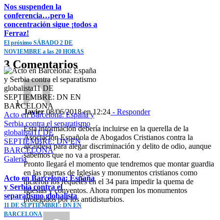
Nos suspenden la
conferencia…pero la
concentración sigue ¡todos a
Ferraz!
El próximo SÁBADO 2 DE
NOVIEMBRE a las 20 HORAS
3 Comentarios
Javier
08/06/2018 en 12:24
- Responder
Acto en Barcelona: España y
Serbia contra el separatismo
Esta información debería incluirse en la querella de la
globalista11 DE
Asociación Española de Abogados Cristianos contra la
SEPTIEMBRE: DN EN
alcaldesa para alegar discriminación y delito de odio, aunque
BARCELONA
sabemos que no va a prosperar.
Galería
Pronto llegará el momento que tendremos que montar guardia
en las puertas de Iglesias y monumentos cristianos como
Acto en Barcelona: España
hicieron los requetés en el 34 para impedir la quema de
y Serbia contra el
Iglesias y conventos. Ahora rompen los monumentos
separatismo globalista
protegidos por los antidisturbios.
11 DE SEPTIEMBRE: DN EN
BARCELONA