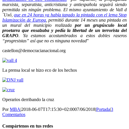
marxista, separatista, anticristiana y antiespañola seguirá siendo
permitida sin ningún problema. El mismo ayuntamiento de Vall d
´Uxó,
que en 24 horas ya había tapado la pintada con el lema Stop
Islamización de Europa
, permitió durante 14 meses una pintada en
un mural del municipio realizada
por un grupúsculo local
proetarra que ensalzaba y pedía la libertad de un terrorista del
GRAPO
. Ya estamos acostumbrados a estos dobles raseros
“progresistas” así que no es ninguna novedad
”
castellon@democracianacional.org
La prensa local se hizo eco de los hechos
Operarios derribando la cruz
Por
MBA
|
2018-06-07T17:15:30+02:00
07/06/2018
|
Portada
|
3
Comentarios
Compártenos en tus redes