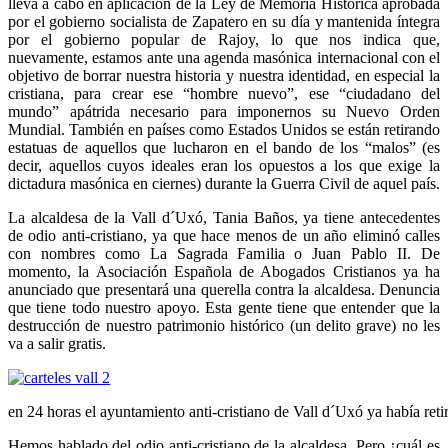
lleva a cabo en aplicación de la Ley de Memoria Histórica aprobada
por el gobierno socialista de Zapatero en su día y mantenida íntegra
por el gobierno popular de Rajoy, lo que nos indica que,
nuevamente, estamos ante una agenda masónica internacional con el
objetivo de borrar nuestra historia y nuestra identidad, en especial la
cristiana, para crear ese “hombre nuevo”, ese “ciudadano del
mundo” apátrida necesario para imponernos su Nuevo Orden
Mundial. También en países como Estados Unidos se están retirando
estatuas de aquellos que lucharon en el bando de los “malos” (es
decir, aquellos cuyos ideales eran los opuestos a los que exige la
dictadura masónica en ciernes) durante la Guerra Civil de aquel país.
La alcaldesa de la Vall d´Uxó, Tania Baños, ya tiene antecedentes
de odio anti-cristiano, ya que
hace menos de un año eliminó calles
con nombres como La Sagrada Familia o Juan Pablo II. De
momento, la Asociación Española de Abogados Cristianos ya ha
anunciado que presentará una querella contra la alcaldesa. Denuncia
que tiene todo nuestro apoyo. Esta gente tiene que entender que la
destrucción de nuestro patrimonio histórico (un delito grave) no les
va a salir gratis.
en 24 horas el ayuntamiento anti-cristiano de Vall d´Uxó ya había retir
Hemos hablado del odio anti-cristiano de la alcaldesa. Pero ¿cuál es