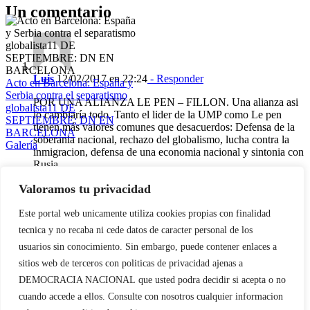
Un comentario
Luis
12/02/2017 en 22:24
- Responder
Acto en Barcelona: España y
Serbia contra el separatismo
POR UNA ALIANZA LE PEN – FILLON. Una alianza asi
globalista11 DE
lo cambiaría todo. Tanto el lider de la UMP como Le pen
SEPTIEMBRE: DN EN
tienen más valores comunes que desacuerdos: Defensa de la
BARCELONA
soberania nacional, rechazo del globalismo, lucha contra la
Galería
inmigracion, defensa de una economia nacional y sintonia con
Rusia.
Acto en Barcelona: España
y Serbia contra el
Por eso la izquierda gubernamental y la ministra musulmana
Valoramos tu privacidad
separatismo globalista
Rachida Dati están atacandole de tan sucia.
11 DE SEPTIEMBRE: DN EN
Este portal web unicamente utiliza cookies propias con finalidad
BARCELONA
Una alianza UMP-Frente Nacional haría posible cualquier
tecnica y no recaba ni cede datos de caracter personal de los
sueño en Francia y Europa y haría fracasar las maniobras
usuarios sin conocimiento. Sin embargo, puede contener enlaces a
sionistas. ¿Por qué no hacerla realidad?
sitios web de terceros con politicas de privacidad ajenas a
Deja tu comentario
DEMOCRACIA NACIONAL
que usted podra decidir si acepta o no
cuando accede a ellos. Consulte con nosotros cualquier informacion
Crónica acto DN contra la
Comentar