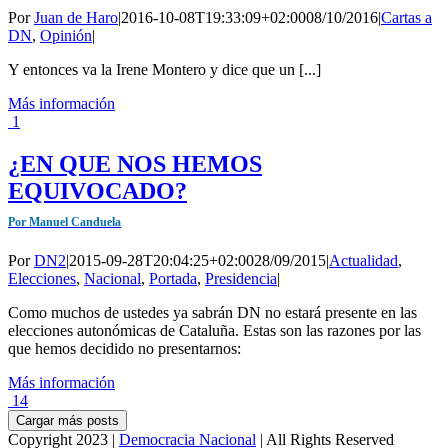
Por
Juan de Haro
|
2016-10-08T19:33:09+02:00
08/10/2016
|
Cartas a
DN
,
Opinión
|
Y entonces va la Irene Montero y dice que un [...]
Más información
1
¿EN QUE NOS HEMOS
EQUIVOCADO?
Por Manuel Canduela
Por
DN2
|
2015-09-28T20:04:25+02:00
28/09/2015
|
Actualidad
,
Elecciones
,
Nacional
,
Portada
,
Presidencia
|
Como muchos de ustedes ya sabrán DN no estará presente en las
elecciones autonómicas de Cataluña. Estas son las razones por las
que hemos decidido no presentarnos:
Más información
14
Cargar más posts
Copyright 2023 |
Democracia Nacional
| All Rights Reserved