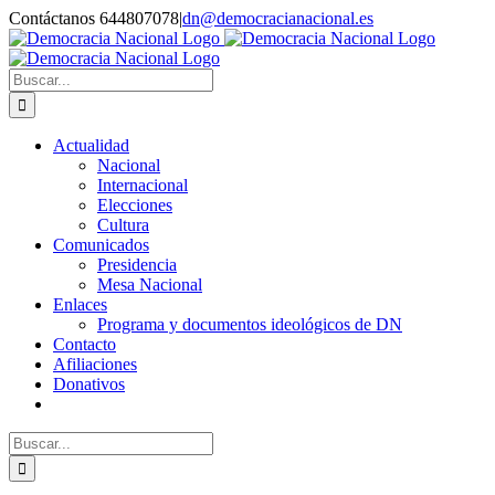
Saltar
Contáctanos 644807078
|
dn@democracianacional.es
al
contenido
Buscar:
Actualidad
Nacional
Internacional
Elecciones
Cultura
Comunicados
Presidencia
Mesa Nacional
Enlaces
Programa y documentos ideológicos de DN
Contacto
Afiliaciones
Donativos
Buscar: