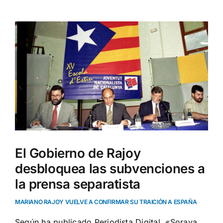
Ver
imagen
más
grande
El Gobierno de Rajoy
desbloquea las subvenciones a
la prensa separatista
MARIANO RAJOY VUELVE A CONFIRMAR SU TRAICIÓN A ESPAÑA
Según ha publicado Periodista Digital, «Soraya