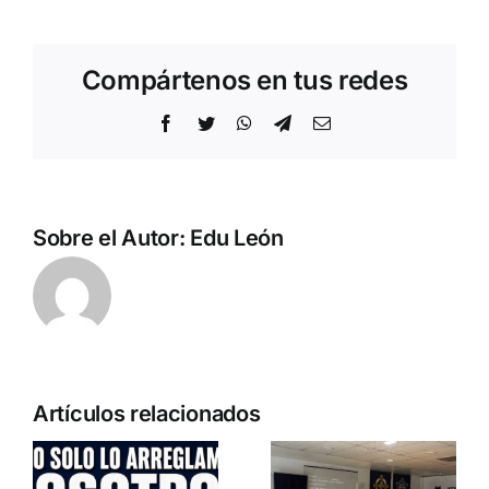
Compártenos en tus redes
Facebook
Twitter
WhatsApp
Telegram
Correo
electrónico
Sobre el Autor:
Edu León
Artículos relacionados
a
o
Entrevista a