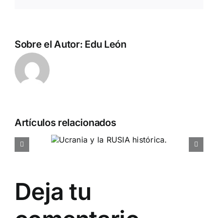
electrónico
Sobre el Autor:
Edu León
Artículos relacionados
¿Quién o quiénes son el
 y la
enemigo?
tórica.
CARTAS A DN
Deja tu