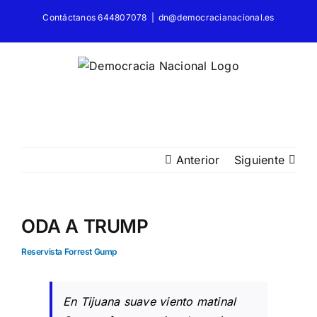
Saltar
Contáctanos 644807078
|
dn@democracianacional.es
al
contenido
Anterior
Siguiente
ODA A TRUMP
Reservista Forrest Gump
En Tijuana suave viento matinal