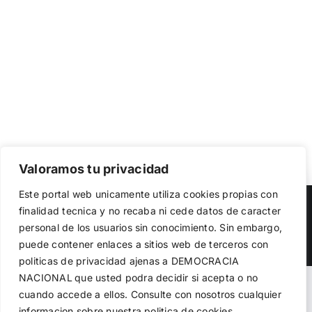
Valoramos tu privacidad
Utilizamos cookies propias y de terceros para garantizar
Este portal web unicamente utiliza cookies propias con
el funcionamiento de la web, medir su uso y mejorar
Copyright 2023 |
Democracia Nacional
| All Rights Reserved
finalidad tecnica y no recaba ni cede datos de caracter
nuestros servicios. Puede aceptar todas las cookies,
personal de los usuarios sin conocimiento. Sin embargo,
rechazar las no necesarias o configurar sus preferencias.
Facebook
Twitter
Instagram
Política de cookies
puede contener enlaces a sitios web de terceros con
politicas de privacidad ajenas a DEMOCRACIA
NACIONAL
que usted podra decidir si acepta o no
Aceptar todo
Warning
: Undefined variable $visibility_homepage in
cuando accede a ellos. Consulte con nosotros cualquier
informacion sobre nuestra politica de cookies.
Rechazar