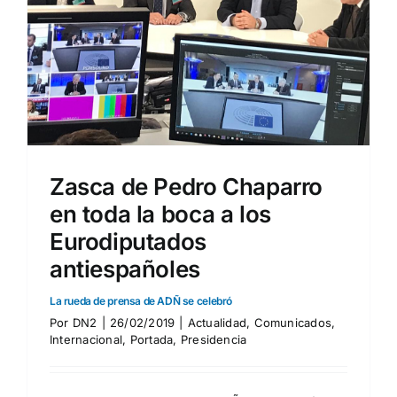
Zasca de Pedro Chaparro
en toda la boca a los
Eurodiputados
antiespañoles
La rueda de prensa de ADÑ se celebró
Por
DN2
|
26/02/2019
|
Actualidad
,
Comunicados
,
Internacional
,
Portada
,
Presidencia