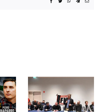
Facebook
Twitter
WhatsApp
Telegram
Correo
electrónico
ncia
onal en
ropa se