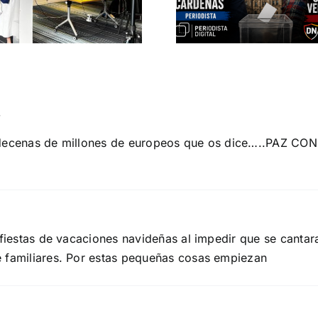
Periodista Digital
levanta de
DEBATE DE ACTUALIDAD
ROMA 14 DE MAR
r
 y decenas de millones de europeos que os dice…..PAZ
 fiestas de vacaciones navideñas al impedir que se cantara
e familiares. Por estas pequeñas cosas empiezan