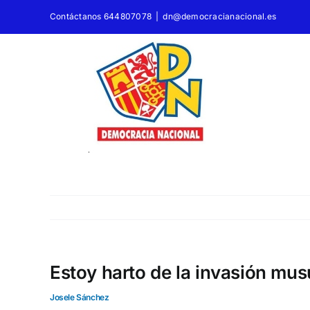
Saltar
Contáctanos 644807078
|
dn@democracianacional.es
al
contenido
Estoy harto de la invasión mu
Josele Sánchez