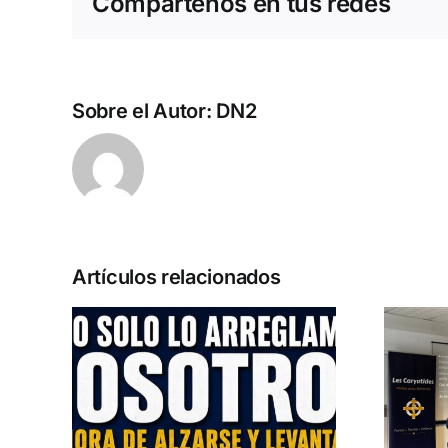
Compártenos en tus redes
Sobre el Autor:
DN2
Artículos relacionados
u
Entrevista a
las
Jennifer Amaro
2027
Departamento Pro-Vida de Democracia