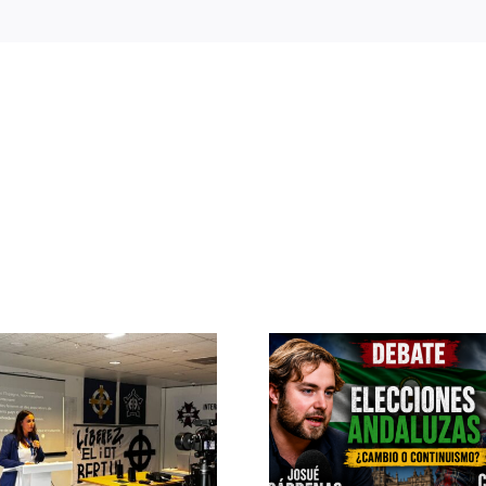
Pedro Chaparro
Confere
participa en «La
internaci
Burbuja» de
Roma: “Eu