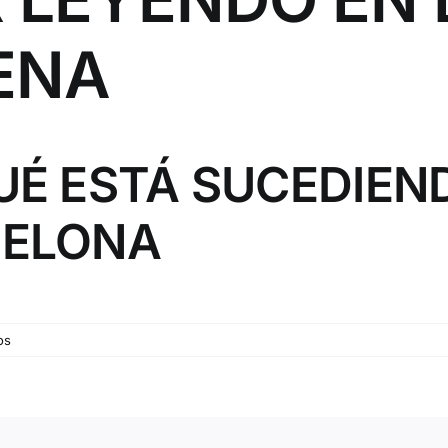
ENA
UÉ ESTÁ SUCEDIEN
CELONA
os