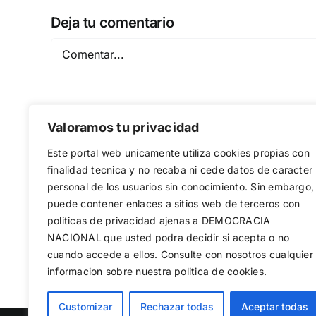
Deja tu comentario
Comentar
Valoramos tu privacidad
Este portal web unicamente utiliza cookies propias con
finalidad tecnica y no recaba ni cede datos de caracter
personal de los usuarios sin conocimiento. Sin embargo,
puede contener enlaces a sitios web de terceros con
Guardar mi nombre, email y sitio web en est
politicas de privacidad ajenas a DEMOCRACIA
NACIONAL
que usted podra decidir si acepta o no
cuando accede a ellos. Consulte con nosotros cualquier
informacion sobre nuestra politica de cookies.
Utilizamos cookies propias y de terc
Customizar
Rechazar todas
Aceptar todas