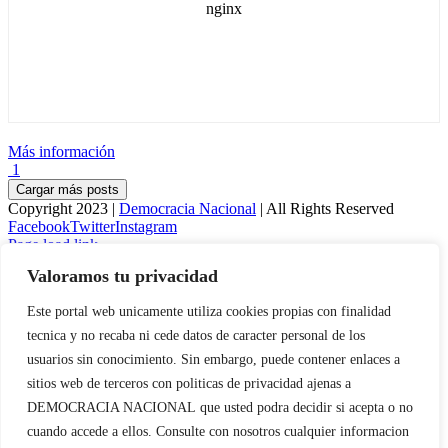
Más información
1
Cargar más posts
Copyright 2023 |
Democracia Nacional
| All Rights Reserved
Facebook
Twitter
Instagram
Page load link
Valoramos tu privacidad
Warning
: Undefined variable $visibility_homepage in
/home/demopwcr/public_html/wp-content/plugins/kn-mobile-
Este portal web unicamente utiliza cookies propias con finalidad
sharebar/kn_mobile_sharebar.php
on line
71
tecnica y no recaba ni cede datos de caracter personal de los
Warning
: Undefined variable $visibility_page in
usuarios sin conocimiento. Sin embargo, puede contener enlaces a
/home/demopwcr/public_html/wp-content/plugins/kn-mobile-
sitios web de terceros con politicas de privacidad ajenas a
sharebar/kn_mobile_sharebar.php
on line
71
DEMOCRACIA NACIONAL
que usted podra decidir si acepta o no
Utilizamos cookies propias y de terceros para garantizar el
cuando accede a ellos. Consulte con nosotros cualquier informacion
funcionamiento de la web, medir su uso y mejorar nuestros