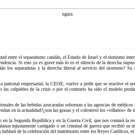
entre el separatismo catalán, el Estado de Israel y el sionismo interna
pendencia. Si esto ya es grave más lo es el silencio de la derecha sup
n los separatistas y la derecha liberal al servicio del sionismo? Su
 patronal empresarial, la CEOE, vuelve a pedir que se reactive el sec
 las culpables de la crisis o por el contrario ha sido el modelo produc
acionales de las bebidas azucaradas sobornan a las agencias de médico
an en la actualidad?¿son las grasas y el colesterol los «villanos» de nu
to en la Segunda República y en la Guerra Civil, que nos contará la 
talanas injustamente castigado o un criminal de guerra que recibió su m
hablará de la celebración del matrimonio entre los Reyes Católicos, el