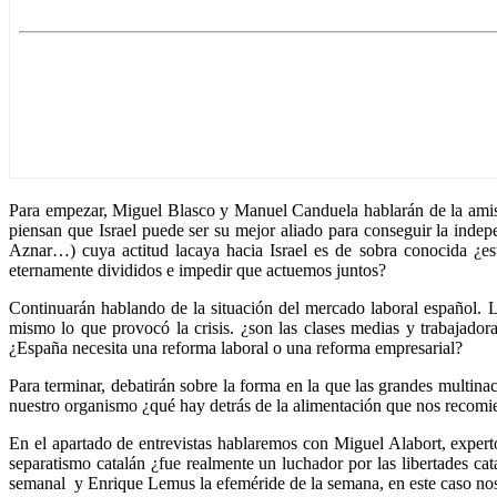
Para empezar, Miguel Blasco y Manuel Canduela hablarán de la amistad 
piensan que Israel puede ser su mejor aliado para conseguir la inde
Aznar…) cuya actitud lacaya hacia Israel es de sobra conocida ¿está
eternamente divididos e impedir que actuemos juntos?
Continuarán hablando de la situación del mercado laboral español. La
mismo lo que provocó la crisis. ¿son las clases medias y trabajadoras
¿España necesita una reforma laboral o una reforma empresarial?
Para terminar, debatirán sobre la forma en la que las grandes multin
nuestro organismo ¿qué hay detrás de la alimentación que nos recomiend
En el apartado de entrevistas hablaremos con Miguel Alabort, exper
separatismo catalán ¿fue realmente un luchador por las libertades ca
semanal y Enrique Lemus la efeméride de la semana, en este caso nos 