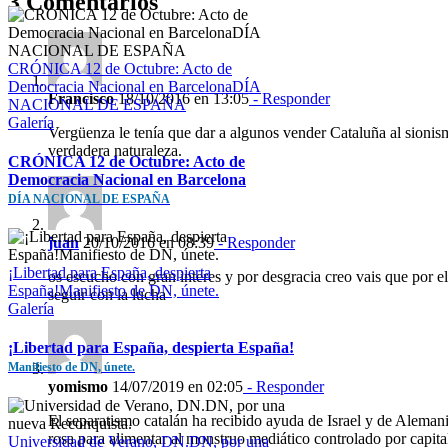
3 Comentarios
CRÓNICA 12 de Octubre: Acto de
Democracia Nacional en BarcelonaDÍA
Francisco
18/10/2016 en 13:05
- Responder
NACIONAL DE ESPAÑA
Galería
Vergüenza le tenía que dar a algunos vender Cataluña al sionis
verdadera naturaleza.
CRÓNICA 12 de Octubre: Acto de
Democracia Nacional en Barcelona
DÍA NACIONAL DE ESPAÑA
juan
20/10/2016 en 08:39
- Responder
¡Libertad para España, despierta
os escucho con gran interes y por desgracia creo vais que por 
España!Manifiesto de DN, únete.
seguir con la lucha
Galería
¡Libertad para España, despierta España!
Manifiesto de DN, únete.
yomismo
14/07/2019 en 02:05
- Responder
El separatismo catalán ha recibido ayuda de Israel y de Alemania
rosa para alimentar al monstruo mediático controlado por capita
Universidad de Verano, DN.DN, por una