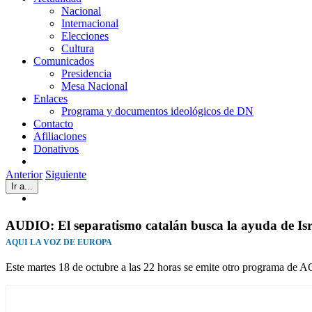
Nacional
Internacional
Elecciones
Cultura
Comunicados
Presidencia
Mesa Nacional
Enlaces
Programa y documentos ideológicos de DN
Contacto
Afiliaciones
Donativos
Anterior
Siguiente
Ir a...
Ver
imagen
más
AUDIO: El separatismo catalán busca la ayuda de Isr
grande
AQUI LA VOZ DE EUROPA
Este martes 18 de octubre a las 22 horas se emite otro program