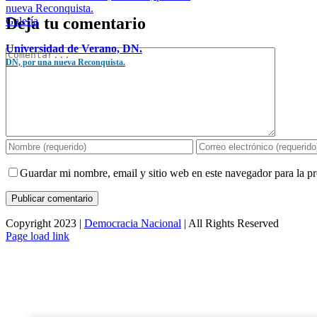
nueva Reconquista.
Deja tu comentario
Galería
Universidad de Verano, DN.
Comentar
DN, por una nueva Reconquista.
Guardar mi nombre, email y sitio web en este navegador para la 
Copyright 2023 |
Democracia Nacional
| All Rights Reserved
Facebook
Twitter
Instagram
Page load link
Ir
a
Arriba