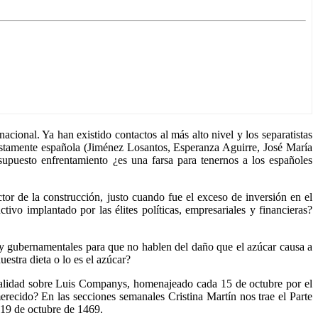
cional. Ya han existido contactos al más alto nivel y los separatistas
uestamente española (Jiménez Losantos, Esperanza Aguirre, José María
 supuesto enfrentamiento ¿es una farsa para tenernos a los españoles
tor de la construcción, justo cuando fue el exceso de inversión en el
tivo implantado por las élites políticas, empresariales y financieras?
s y gubernamentales para que no hablen del daño que el azúcar causa a
estra dieta o lo es el azúcar?
realidad sobre Luis Companys, homenajeado cada 15 de octubre por el
erecido? En las secciones semanales Cristina Martín nos trae el Parte
 19 de octubre de 1469.