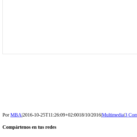
Por
MBA
|
2016-10-25T11:26:09+02:00
18/10/2016
|
Multimedia
|
3 Com
Compártenos en tus redes