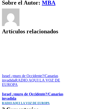
Facebook
Twitter
WhatsApp
Telegram
Correo
Sobre el Autor:
MBA
electrónico
Artículos relacionados
Israel ¿muro de Occidente?/Canarias
invadidaRADIO AQUI LA VOZ DE
EUROPA
Israel ¿muro de Occidente?/Canarias
invadida
RADIO AQUI LA VOZ DE EUROPA