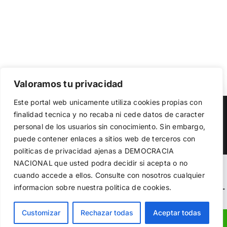
Valoramos tu privacidad
Utilizamos cookies propias y de terceros para garantizar
Este portal web unicamente utiliza cookies propias con
el funcionamiento de la web, medir su uso y mejorar
Copyright 2023 |
Democracia Nacional
| All Rights Reserved
finalidad tecnica y no recaba ni cede datos de caracter
nuestros servicios. Puede aceptar todas las cookies,
personal de los usuarios sin conocimiento. Sin embargo,
rechazar las no necesarias o configurar sus preferencias.
Facebook
Twitter
Instagram
Política de cookies
puede contener enlaces a sitios web de terceros con
politicas de privacidad ajenas a DEMOCRACIA
NACIONAL
que usted podra decidir si acepta o no
Aceptar todo
Warning
: Undefined variable $visibility_homepage in
cuando accede a ellos. Consulte con nosotros cualquier
informacion sobre nuestra politica de cookies.
Rechazar
/home/demopwcr/public_html/wp-content/plugins/kn-
mobile-sharebar/kn_mobile_sharebar.php
on line
71
Configurar
Customizar
Rechazar todas
Aceptar todas