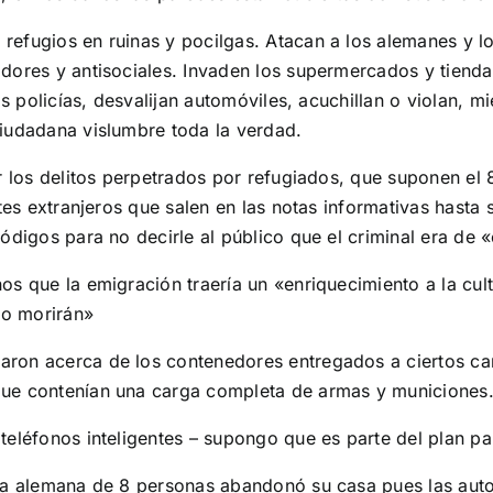
refugios en ruinas y pocilgas. Atacan a los alemanes y l
dores y antisociales. Invaden los supermercados y tienda
os policías, desvalijan automóviles, acuchillan o violan, 
iudadana vislumbre toda la verdad.
r los delitos perpetrados por refugiados, que suponen el
tes extranjeros que salen en las notas informativas hasta
digos para no decirle al público que el criminal era de «
os que la emigración traería un «enriquecimiento a la cu
 o morirán»
aron acerca de los contenedores entregados a ciertos c
que contenían una carga completa de armas y municiones
eléfonos inteligentes – supongo que es parte del plan par
ia alemana de 8 personas abandonó su casa pues las autori