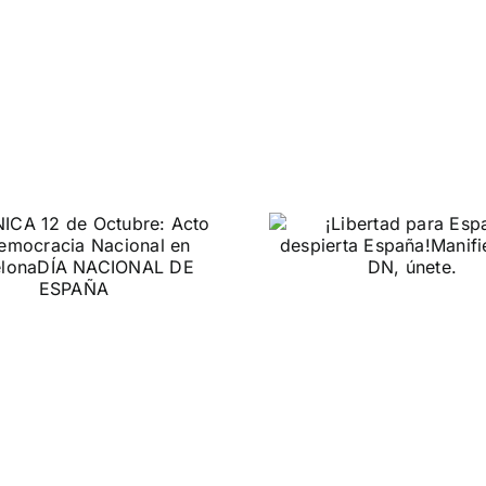
¡Libertad para
Universi
España, despierta
Verano,
España!
DN, por una nueva 
Manifiesto de DN, únete.