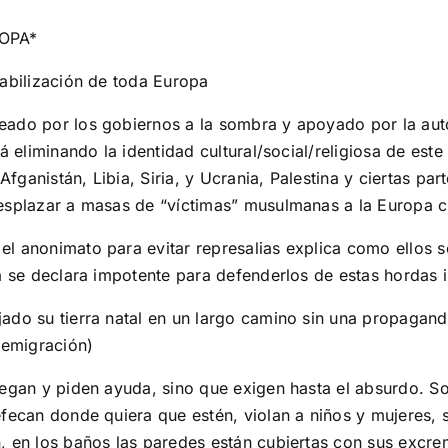
OPA*
tabilización de toda Europa
eado por los gobiernos a la sombra y apoyado por la aut
á eliminando la identidad cultural/social/religiosa de est
Afganistán, Libia, Siria, y Ucrania, Palestina y ciertas pa
esplazar a masas de “víctimas” musulmanas a la Europa c
l anonimato para evitar represalias explica como ellos s
ya se declara impotente para defenderlos de estas hordas
ado su tierra natal en un largo camino sin una propagand
-emigración)
legan y piden ayuda, sino que exigen hasta el absurdo. So
fecan donde quiera que estén, violan a niños y mujeres, s
, en los baños las paredes están cubiertas con sus excre