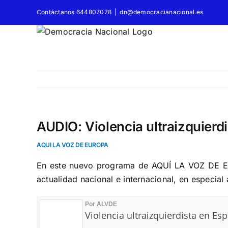
Saltar
Contáctanos 644807078
|
dn@democracianacional.es
al
contenido
AUDIO: Violencia ultraizquierdi
AQUI LA VOZ DE EUROPA
En este nuevo programa de AQUÍ LA VOZ DE EUR
actualidad nacional e internacional, en especia