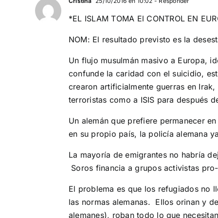
Cristina
25/10/2016 en 10:02
- Responder
*EL ISLAM TOMA El CONTROL EN EUR
NOM: El resultado previsto es la deses
Un flujo musulmán masivo a Europa, id
confunde la caridad con el suicidio, est
crearon artificialmente guerras en Irak, 
terroristas como a ISIS para después d
Un alemán que prefiere permanecer en e
en su propio país, la policía alemana 
La mayoría de emigrantes no habría dej
Soros financia a grupos activistas pro
El problema es que los refugiados no l
las normas alemanas. Ellos orinan y de
alemanes), roban todo lo que necesitan