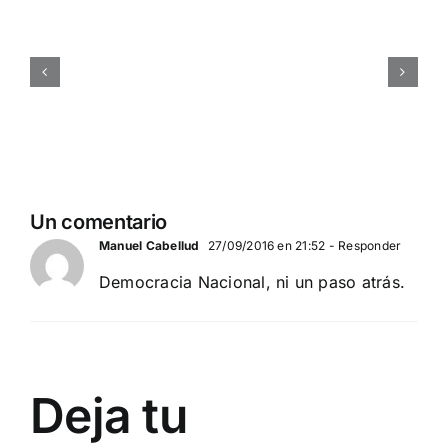
CRÓNICA 12 de Octubre:
de
Acto de Democracia
Occidente?/Canari
Nacional en Barcelona
invadida
DÍA NACIONAL DE ESPAÑA
RADIO
AQUI
LA
VOZ
DE
Un comentario
EUROPA
Manuel Cabellud
27/09/2016 en 21:52
- Responder
Democracia Nacional, ni un paso atrás.
Deja tu