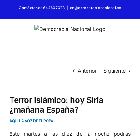
Saltar
Contáctanos 644807078
|
dn@democracianacional.es
al
contenido
Anterior
Siguiente
Terror islámico: hoy Siria
¿mañana España?
AQUI LA VOZ DE EUROPA
Este martes a las diez de la noche podrás