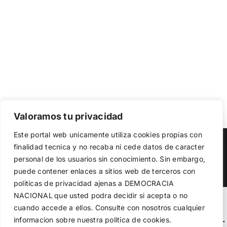
Valoramos tu privacidad
Utilizamos cookies propias y de terceros para garantizar
Este portal web unicamente utiliza cookies propias con
el funcionamiento de la web, medir su uso y mejorar
Copyright 2023 |
Democracia Nacional
| All Rights Reserved
finalidad tecnica y no recaba ni cede datos de caracter
nuestros servicios. Puede aceptar todas las cookies,
personal de los usuarios sin conocimiento. Sin embargo,
rechazar las no necesarias o configurar sus preferencias.
Facebook
Twitter
Instagram
Política de cookies
puede contener enlaces a sitios web de terceros con
politicas de privacidad ajenas a DEMOCRACIA
NACIONAL
que usted podra decidir si acepta o no
Aceptar todo
Warning
: Undefined variable $visibility_homepage in
cuando accede a ellos. Consulte con nosotros cualquier
informacion sobre nuestra politica de cookies.
Rechazar
/home/demopwcr/public_html/wp-content/plugins/kn-