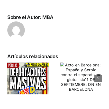
Sobre el Autor:
MBA
n
Acto en
Crónica
Artículos relacionados
Barcelona:
acto DN
ia…
España y
contra la
Serbia
invasión
ción
contra el
migratoria
separatismo
y el gran
globalista
reemplazo
11 DE SEPTIEMBRE: DN
MADRID 4 DE
2