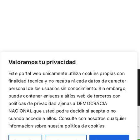
Valoramos tu privacidad
Utilizamos cookies propias y de terceros para garantizar
Este portal web unicamente utiliza cookies propias con
el funcionamiento de la web, medir su uso y mejorar
Copyright 2023 |
Democracia Nacional
| All Rights Reserved
finalidad tecnica y no recaba ni cede datos de caracter
nuestros servicios. Puede aceptar todas las cookies,
personal de los usuarios sin conocimiento. Sin embargo,
rechazar las no necesarias o configurar sus preferencias.
Facebook
Twitter
Instagram
Política de cookies
puede contener enlaces a sitios web de terceros con
politicas de privacidad ajenas a DEMOCRACIA
NACIONAL
que usted podra decidir si acepta o no
Aceptar todo
Warning
: Undefined variable $visibility_homepage in
cuando accede a ellos. Consulte con nosotros cualquier
informacion sobre nuestra politica de cookies.
Rechazar
/home/demopwcr/public_html/wp-content/plugins/kn-
mobile-sharebar/kn_mobile_sharebar.php
on line
71