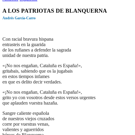
A LOS PATRIOTAS DE BLANQUERNA
Andrés García-Carro
Con racial bravura hispana
entrasteis en la guarida
de los rufianes a defender la sagrada
unidad de nuestra patria.
«¡No nos engañan, Cataluña es España!»,
gritabais, sabiendo que os la jugabais
en estos tiempos infames
en que es delito decir verdades.
«¡No nos engañan, Cataluña es España!»,
grito yo con vosotros desde estos versos urgentes
que aplauden vuestra hazaña.
Sangre caliente española
de nuestros viejos cruzados
corre por vuestras venas,
valientes y aguerridos
héroes de Blanquerna.