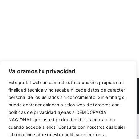
Valoramos tu privacidad
Utilizamos cookies propias y de terceros para garantizar
Este portal web unicamente utiliza cookies propias con
el funcionamiento de la web, medir su uso y mejorar
Copyright 2023 |
Democracia Nacional
| All Rights Reserved
finalidad tecnica y no recaba ni cede datos de caracter
nuestros servicios. Puede aceptar todas las cookies,
personal de los usuarios sin conocimiento. Sin embargo,
rechazar las no necesarias o configurar sus preferencias.
Facebook
Twitter
Instagram
Política de cookies
puede contener enlaces a sitios web de terceros con
politicas de privacidad ajenas a DEMOCRACIA
NACIONAL
que usted podra decidir si acepta o no
Aceptar todo
Warning
: Undefined variable $visibility_homepage in
cuando accede a ellos. Consulte con nosotros cualquier
informacion sobre nuestra politica de cookies.
Rechazar
/home/demopwcr/public_html/wp-content/plugins/kn-