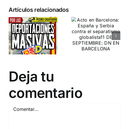
n
Acto en
Crónica
Artículos relacionados
Barcelona:
acto DN
ia…
España y
contra la
Serbia
invasión
ción
contra el
migratoria
separatismo
y el gran
globalista
reemplazo
11 DE SEPTIEMBRE: DN
MADRID 4 DE
Deja tu
2
EN BARCELONA
NOVIEMBRE
20
comentario
Comentar