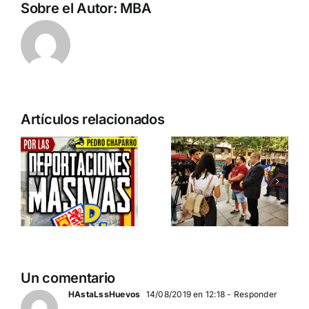
Sobre el Autor:
MBA
n
Acto en
Crónica
Artículos relacionados
Barcelona:
acto DN
ia…
España y
contra la
Serbia
invasión
ción
contra el
migratoria
separatismo
y el gran
globalista
reemplazo
11 DE SEPTIEMBRE: DN
MADRID 4 DE
2
Un comentario
EN BARCELONA
NOVIEMBRE
20
HAstaLssHuevos
14/08/2019 en 12:18
- Responder