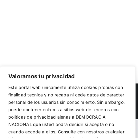
Valoramos tu privacidad
Utilizamos cookies propias y de terceros para garantizar
Este portal web unicamente utiliza cookies propias con
el funcionamiento de la web, medir su uso y mejorar
Copyright 2023 |
Democracia Nacional
| All Rights Reserved
finalidad tecnica y no recaba ni cede datos de caracter
nuestros servicios. Puede aceptar todas las cookies,
personal de los usuarios sin conocimiento. Sin embargo,
rechazar las no necesarias o configurar sus preferencias.
Facebook
Twitter
Instagram
Política de cookies
puede contener enlaces a sitios web de terceros con
politicas de privacidad ajenas a DEMOCRACIA
NACIONAL
que usted podra decidir si acepta o no
Aceptar todo
Warning
: Undefined variable $visibility_homepage in
cuando accede a ellos. Consulte con nosotros cualquier