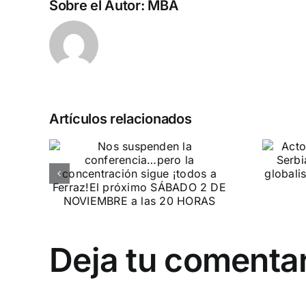
Sobre el Autor:
MBA
Artículos relacionados
n la
Acto en Barcelona:
pero
España y Serbia
ión
contra el
 a
separatismo
globalista
IEMBRE a
11 DE SEPTIEMBRE: DN EN BARCELONA
Deja tu comenta