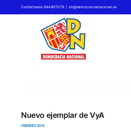
Saltar
Contáctanos 644807078
|
dn@democracianacional.es
al
contenido
Nuevo ejemplar de VyA
FEBRERO 2015