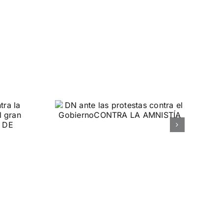
 las
ontra el
rno
MNISTÍA