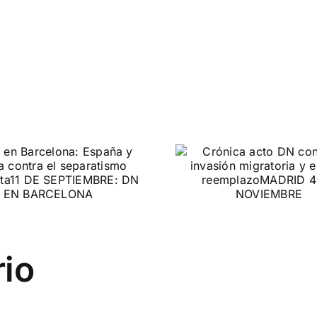
DN ante
Crónica acto DN
protestas c
contra la invasión
Gobie
migratoria y el
gran reemplazo
CONTRA LA A
MADRID 4 DE NOVIEMBRE
rio