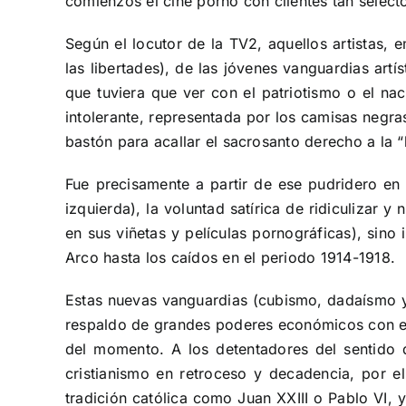
comienzos el cine porno con clientes tan select
Según el locutor de la TV2, aquellos artistas, 
las libertades), de las jóvenes vanguardias artís
que tuviera que ver con el patriotismo o el nac
intolerante, representada por los camisas negras
bastón para acallar el sacrosanto derecho a la “l
Fue precisamente a partir de ese pudridero en 
izquierda), la voluntad satírica de ridiculizar 
en sus viñetas y películas pornográficas), sino
Arco hasta los caídos en el periodo 1914-1918.
Estas nuevas vanguardias (cubismo, dadaísmo y 
respaldo de grandes poderes económicos con el f
del momento. A los detentadores del sentido 
cristianismo en retroceso y decadencia, por e
tradición católica como Juan XXIII o Pablo VI,