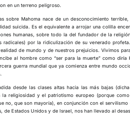
ron en un terreno peligroso.
cas sobre Mahoma nace de un desconocimiento terrible, 
lidad suicida. Es el equivalente a arrojar una colilla enc
iones humanas, sobre todo la del fundador de la religió
 radicales) por la ridiculización de su venerado profet
 realidad de mundo y de nuestros prejuicios. Vivimos para
concibe al hombre como “ser para la muerte” como diría
tercera guerra mundial que ya comienza entre mundo occ
.
ida desde las clases altas hacia las más bajas (dicha
on la religiosidad y el patriotismo europeo (porque com
ue no, que son mayoría), en conjunción con el servilismo d
s, de Estados Unidos y de Israel, nos han llevado al des