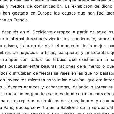
as y medios de comunicación. La exhibición de dicho
han gestado en Europa las causas que han facilitado 
na en Francia.
 después en el Occidente europeo a partir de aquellos 
rra infernal, los supervivientes a la contienda y, sobre
la misma, trataron de vivir el momento de la mejor man
mbres de negocios, artistas, banqueros y aristócratas
e romper con todos los tabúes que existían en la so
aña buscaban entre basuras raciones de alimento o que
ados disfrutaban de fiestas salvajes en las que no basta
on jovencitos mientras consumían cocaína, que era intr
to. Jóvenes actrices y cabareteras, dejando pisotear s
 introducían en grandes salones donde otros menos decor
recían repletos de botellas de vinos, licores y champa
a París, que se convirtió en la Babilonia de la Europa del 