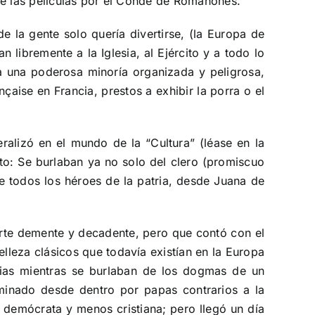
de las películas por el Conde de Romanones.
e la gente solo quería divertirse, (la Europa de
n libremente a la Iglesia, al Ejército y a todo lo
tía una poderosa minoría organizada y peligrosa,
çaise en Francia, prestos a exhibir la porra o el
ralizó en el mundo de la “Cultura” (léase en la
luto: Se burlaban ya no solo del clero (promiscuo
de todos los héroes de la patria, desde Juana de
arte demente y decadente, pero que contó con el
leza clásicos que todavía existían en la Europa
cias mientras se burlaban de los dogmas de un
 minado desde dentro por papas contrarios a la
 demócrata y menos cristiana; pero llegó un día