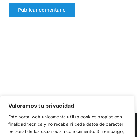
Valoramos tu privacidad
Utilizamos cookies propias y de terceros para garantizar
Este portal web unicamente utiliza cookies propias con
el funcionamiento de la web, medir su uso y mejorar
Copyright 2023 |
Democracia Nacional
| All Rights Reserved
finalidad tecnica y no recaba ni cede datos de caracter
nuestros servicios. Puede aceptar todas las cookies,
personal de los usuarios sin conocimiento. Sin embargo,
rechazar las no necesarias o configurar sus preferencias.
Facebook
Twitter
Instagram