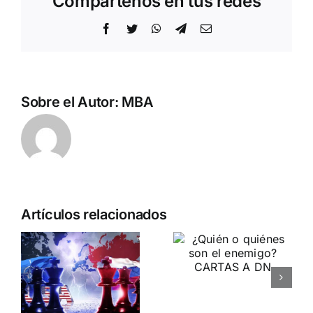
Compártenos en tus redes
Facebook
Twitter
WhatsApp
Telegram
Correo
electrónico
Sobre el Autor:
MBA
Artículos relacionados
¿Quién o
ETA
quiénes
política.
son el
la
10 años del falso sin de
enemigo?
ETA militar.
CARTAS A DN