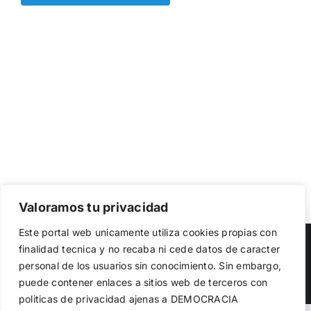
Valoramos tu privacidad
Utilizamos cookies propias y de terceros para garantizar
Este portal web unicamente utiliza cookies propias con
el funcionamiento de la web, medir su uso y mejorar
Copyright 2023 |
Democracia Nacional
| All Rights Reserved
finalidad tecnica y no recaba ni cede datos de caracter
nuestros servicios. Puede aceptar todas las cookies,
personal de los usuarios sin conocimiento. Sin embargo,
rechazar las no necesarias o configurar sus preferencias.
Facebook
Twitter
Instagram
Política de cookies
puede contener enlaces a sitios web de terceros con
politicas de privacidad ajenas a DEMOCRACIA