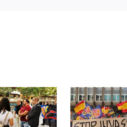
Crónica acto DN
DN ante
contra la invasión
protestas c
migratoria y el
Gobie