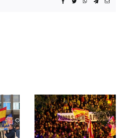
Facebook
Twitter
WhatsApp
Telegram
Correo
electrónico
 las
ontra el
rno