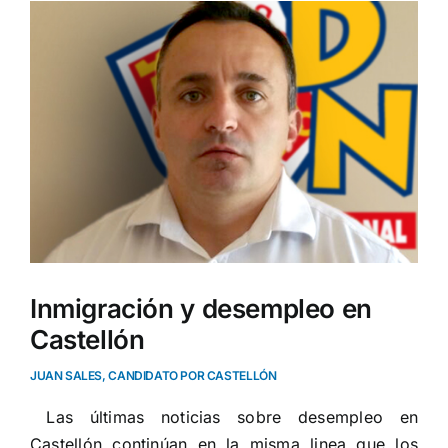
Ver
imagen
más
grande
Inmigración y desempleo en
Castellón
JUAN SALES, CANDIDATO POR CASTELLÓN
Las últimas noticias sobre desempleo en
Castellón continúan en la misma linea que los