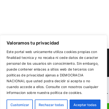
Valoramos tu privacidad
Utilizamos cookies propias y de terceros para garantizar
Este portal web unicamente utiliza cookies propias con
el funcionamiento de la web, medir su uso y mejorar
Copyright 2023 |
Democracia Nacional
| All Rights Reserved
finalidad tecnica y no recaba ni cede datos de caracter
nuestros servicios. Puede aceptar todas las cookies,
personal de los usuarios sin conocimiento. Sin embargo,
rechazar las no necesarias o configurar sus preferencias.
Facebook
Twitter
Instagram
Política de cookies
puede contener enlaces a sitios web de terceros con
politicas de privacidad ajenas a DEMOCRACIA
NACIONAL
que usted podra decidir si acepta o no
Aceptar todo
Warning
: Undefined variable $visibility_homepage in
cuando accede a ellos. Consulte con nosotros cualquier
informacion sobre nuestra politica de cookies.
Rechazar
/home/demopwcr/public_html/wp-content/plugins/kn-
mobile-sharebar/kn_mobile_sharebar.php
on line
71
Configurar
Customizar
Rechazar todas
Aceptar todas