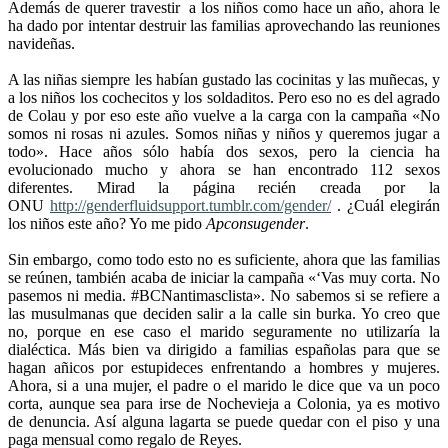
Además de querer travestir
a los niños como hace un año, ahora le
ha dado por intentar destruir las familias aprovechando las reuniones
navideñas.
A las niñas siempre les habían gustado las cocinitas y las muñecas, y
a los niños los cochecitos y los soldaditos. Pero eso no es del agrado
de Colau y por eso este año vuelve a la carga con la campaña «No
somos ni rosas ni azules. Somos niñas y niños y queremos jugar a
todo». Hace años sólo había dos sexos, pero la ciencia ha
evolucionado mucho y ahora se han encontrado 112 sexos
diferentes. Mirad la página recién creada por la
ONU
http://genderfluidsupport.tumblr.com/gender/
. ¿Cuál elegirán
los niños este año? Yo me pido
Apconsugender
.
Sin embargo, como todo esto no es suficiente, ahora que las familias
se reúnen, también acaba de iniciar la campaña «‘Vas muy corta. No
pasemos ni media. #BCNantimasclista». No sabemos si se refiere a
las musulmanas que deciden salir a la calle sin burka. Yo creo que
no, porque en ese caso el marido seguramente no utilizaría la
dialéctica. Más bien va dirigido a familias españolas para que se
hagan añicos por estupideces enfrentando a hombres y mujeres.
Ahora, si a una mujer, el padre o el marido le dice que va un poco
corta, aunque sea para irse de Nochevieja a Colonia, ya es motivo
de denuncia. Así alguna lagarta se puede quedar con el piso y una
paga mensual como regalo de Reyes.