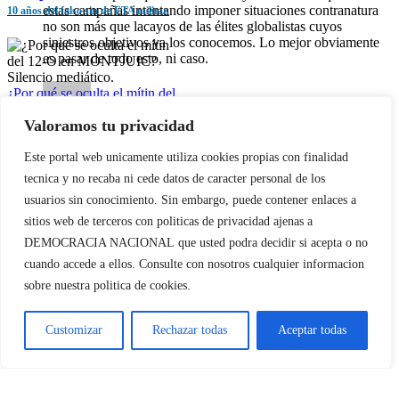
estas campañas intentando imponer situaciones contranatura
10 años del falso sin de ETA militar.
no son más que lacayos de las élites globalistas cuyos
siniestros objetivos ya los conocemos. Lo mejor obviamente
es pasar de todo esto, ni caso.
¿Por qué se oculta el mítin del
12-O en MONTJUIC?
Valoramos tu privacidad
Silencio mediático.
Johann
31/12/2016 en 18:51
- Responder
Galería
Este portal web unicamente utiliza cookies propias con finalidad
Es increíble la pestilencia actual del mundo. Tengo ya ganas
¿Por qué se oculta el mítin
tecnica y no recaba ni cede datos de caracter personal de los
de que venga una guerra y se lleve por delante a toda esta
del 12-O en MONTJUIC?
usuarios sin conocimiento. Sin embargo, puede contener enlaces a
repugnante gentuza.
Silencio mediático.
sitios web de terceros con politicas de privacidad ajenas a
Deja tu comentario
DEMOCRACIA NACIONAL
que usted podra decidir si acepta o no
cuando accede a ellos. Consulte con nosotros cualquier informacion
Comentar
sobre nuestra politica de cookies.
Customizar
Rechazar todas
Aceptar todas