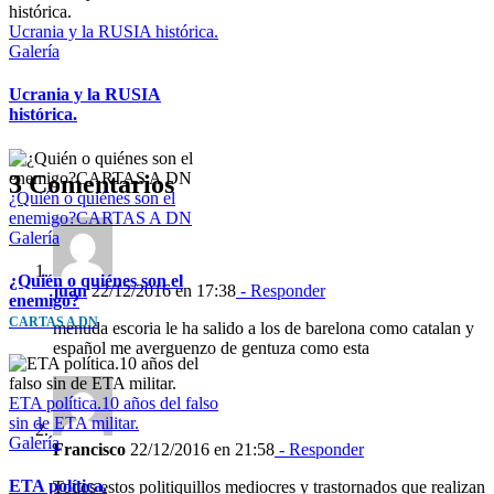
Ucrania y la RUSIA histórica.
Galería
Ucrania y la RUSIA
histórica.
3 Comentarios
¿Quién o quiénes son el
enemigo?CARTAS A DN
Galería
¿Quién o quiénes son el
juan
22/12/2016 en 17:38
- Responder
enemigo?
CARTAS A DN
menuda escoria le ha salido a los de barelona como catalan y
español me averguenzo de gentuza como esta
ETA política.10 años del falso
sin de ETA militar.
Galería
Francisco
22/12/2016 en 21:58
- Responder
ETA política.
Todos estos politiquillos mediocres y trastornados que realizan