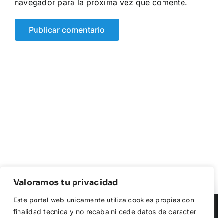
navegador para la próxima vez que comente.
Valoramos tu privacidad
Utilizamos cookies propias y de terceros para garantizar
Este portal web unicamente utiliza cookies propias con
el funcionamiento de la web, medir su uso y mejorar
Copyright 2023 |
Democracia Nacional
| All Rights Reserved
finalidad tecnica y no recaba ni cede datos de caracter
nuestros servicios. Puede aceptar todas las cookies,