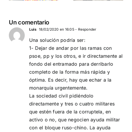
globalista
reemplazo
11 DE SEPTIEMBRE: DN
MADRID 4 DE
2
Un comentario
EN BARCELONA
NOVIEMBRE
20
Luis
18/02/2020 en 16:05
- Responder
Una solución podría ser:
1- Dejar de andar por las ramas con
psoe, pp y los otros, e ir directamente al
fondo del entramado para derribarlo
completo de la forma más rápida y
óptima. Es decir, hay que echar a la
monarquía urgentemente.
La sociedad civil pidiéndolo
directamente y tres o cuatro militares
que estén fuera de la corruptela, en
activo o no, que negocien ayuda militar
con el bloque ruso-chino. La ayuda