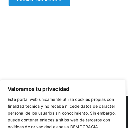
Valoramos tu privacidad
Utilizamos cookies propias y de terceros para garantizar
Este portal web unicamente utiliza cookies propias con
el funcionamiento de la web, medir su uso y mejorar
Copyright 2023 |
Democracia Nacional
| All Rights Reserved
finalidad tecnica y no recaba ni cede datos de caracter
nuestros servicios. Puede aceptar todas las cookies,
personal de los usuarios sin conocimiento. Sin embargo,
rechazar las no necesarias o configurar sus preferencias.
Facebook
Twitter
Instagram
Política de cookies
puede contener enlaces a sitios web de terceros con
politicas de privacidad ajenas a DEMOCRACIA