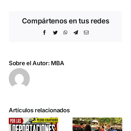
Compártenos en tus redes
Facebook
Twitter
WhatsApp
Telegram
Correo
electrónico
Sobre el Autor:
MBA
n
Acto en
Crónica
Artículos relacionados
Barcelona:
acto DN
ia…
España y
contra la