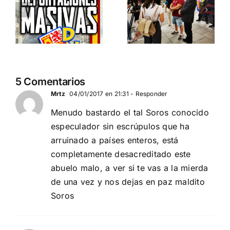
Serbia
invasión
ción
contra el
migratoria
separatismo
y el gran
globalista
reemplazo
11 DE SEPTIEMBRE: DN
MADRID 4 DE
2
5 Comentarios
EN BARCELONA
NOVIEMBRE
20
Mrtz
04/01/2017 en 21:31
- Responder
Menudo bastardo el tal Soros conocido
especulador sin escrúpulos que ha
arruinado a países enteros, está
completamente desacreditado este
abuelo malo, a ver si te vas a la mierda
de una vez y nos dejas en paz maldito
Soros