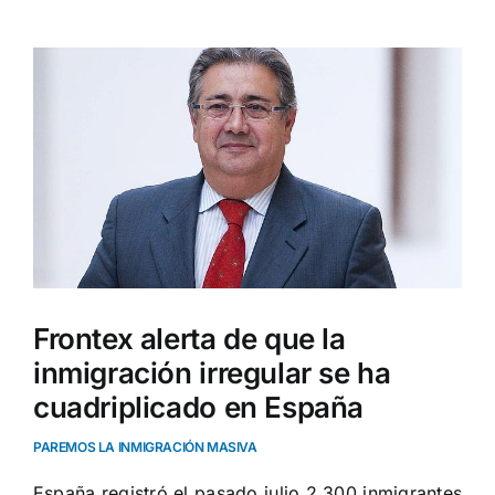
Ver
imagen
más
grande
Frontex alerta de que la
inmigración irregular se ha
cuadriplicado en España
PAREMOS LA INMIGRACIÓN MASIVA
España registró el pasado julio 2.300 inmigrantes