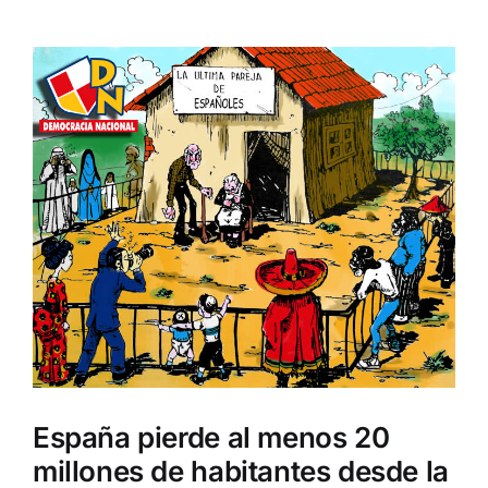
Ver
imagen
más
grande
España pierde al menos 20
millones de habitantes desde la