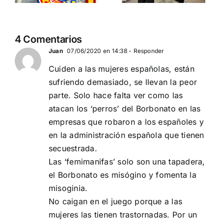
globalista
reemplazo
11 DE SEPTIEMBRE: DN
MADRID 4 DE
2
4 Comentarios
EN BARCELONA
NOVIEMBRE
20
Juan
07/06/2020 en 14:38
- Responder
Cuiden a las mujeres españolas, están
sufriendo demasiado, se llevan la peor
parte. Solo hace falta ver como las
atacan los ‘perros’ del Borbonato en las
empresas que robaron a los españoles y
en la administración española que tienen
secuestrada.
Las ‘femimanifas’ solo son una tapadera,
el Borbonato es misógino y fomenta la
misoginia.
No caigan en el juego porque a las
mujeres las tienen trastornadas. Por un