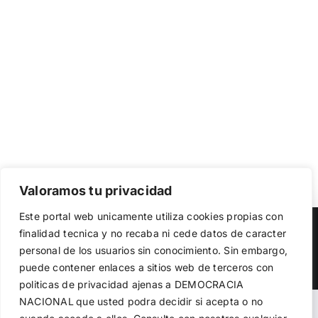
Valoramos tu privacidad
Utilizamos cookies propias y de terceros para garantizar
Este portal web unicamente utiliza cookies propias con
el funcionamiento de la web, medir su uso y mejorar
Copyright 2023 |
Democracia Nacional
| All Rights Reserved
finalidad tecnica y no recaba ni cede datos de caracter
nuestros servicios. Puede aceptar todas las cookies,
personal de los usuarios sin conocimiento. Sin embargo,
rechazar las no necesarias o configurar sus preferencias.
Facebook
Twitter
Instagram
Política de cookies
puede contener enlaces a sitios web de terceros con
politicas de privacidad ajenas a DEMOCRACIA
NACIONAL
que usted podra decidir si acepta o no
Aceptar todo