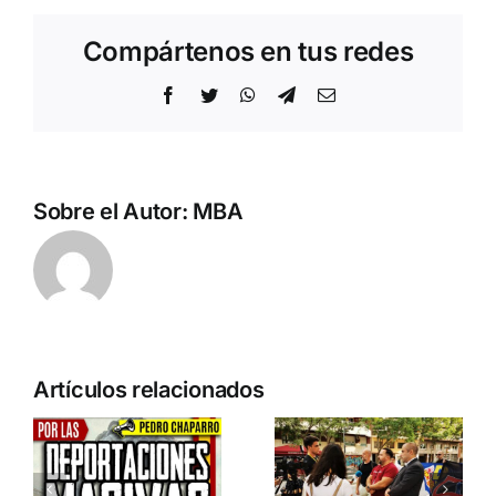
Compártenos en tus redes
Facebook
Twitter
WhatsApp
Telegram
Correo
electrónico
Sobre el Autor:
MBA
n
Acto en
Crónica
Artículos relacionados
Barcelona:
acto DN
ia…
España y
contra la
Serbia
invasión