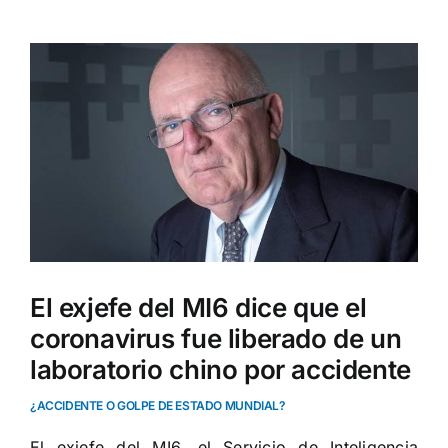
Ver
imagen
más
grande
El exjefe del MI6 dice que el
coronavirus fue liberado de un
laboratorio chino por accidente
¿ACCIDENTE O GOLPE DE ESTADO MUNDIAL?
El exjefe del MI6, el Servicio de Inteligencia