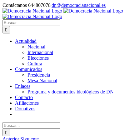
Saltar
Contáctanos 644807078
|
dn@democracianacional.es
al
contenido
Buscar:
Actualidad
Nacional
Internacional
Elecciones
Cultura
Comunicados
Presidencia
Mesa Nacional
Enlaces
Programa y documentos ideológicos de DN
Contacto
Afiliaciones
Donativos
Buscar:
Anterior
Siguiente