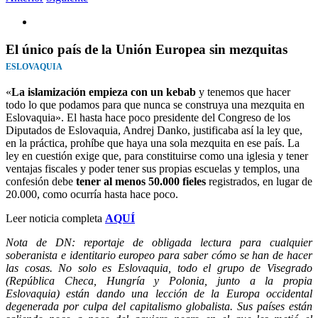
Ver
imagen
más
El único país de la Unión Europea sin mezquitas
grande
ESLOVAQUIA
«
La islamización empieza con un kebab
y tenemos que hacer
todo lo que podamos para que nunca se construya una mezquita en
Eslovaquia». El hasta hace poco presidente del Congreso de los
Diputados de Eslovaquia, Andrej Danko, justificaba así la ley que,
en la práctica, prohíbe que haya una sola mezquita en ese país. La
ley en cuestión exige que, para constituirse como una iglesia y tener
ventajas fiscales y poder tener sus propias escuelas y templos, una
confesión debe
tener al menos 50.000 fieles
registrados, en lugar de
20.000, como ocurría hasta hace poco.
Leer noticia completa
AQUÍ
Nota de DN: reportaje de obligada lectura para cualquier
soberanista e identitario europeo para saber cómo se han de hacer
las cosas. No solo es Eslovaquia, todo el grupo de Visegrado
(República Checa, Hungría y Polonia, junto a la propia
Eslovaquia) están dando una lección de la Europa occidental
degenerada por culpa del capitalismo globalista. Sus países están