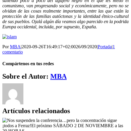
saliendo poco a poco del agujero negro en el que les metió el
comunismo, van progresando social y económicamente, pero no se
olvidan de las cosas realmente importantes, entre las que están la
protección de las familias autóctonas y la identidad étnico-cultural
de sus pueblos. Ojalá algún día veamos algo parecido en la podrida
Europa occidental, incluida, por supuesto, España.
Por
MBA
|
2020-09-26T16:49:17+02:00
26/09/2020
|
Portada
|
1
comentario
Compártenos en tus redes
Facebook
Twitter
WhatsApp
Telegram
Correo
Sobre el Autor:
MBA
electrónico
Artículos relacionados