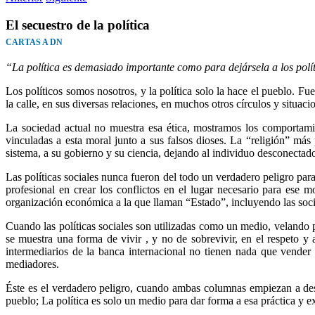
El secuestro de la política
CARTAS A DN
“La política es demasiado importante como para dejársela a los p
Los políticos somos nosotros, y la política solo la hace el pueblo. Fue
la calle, en sus diversas relaciones, en muchos otros círculos y situac
La sociedad actual no muestra esa ética, mostramos los comportamien
vinculadas a esta moral junto a sus falsos dioses. La “religión” más 
sistema, a su gobierno y su ciencia, dejando al individuo desconectad
Las políticas sociales nunca fueron del todo un verdadero peligro pa
profesional en crear los conflictos en el lugar necesario para ese 
organización económica a la que llaman “Estado”, incluyendo las soci
Cuando las políticas sociales son utilizadas como un medio, velando 
se muestra una forma de vivir , y no de sobrevivir, en el respeto y 
intermediarios de la banca internacional no tienen nada que vender 
mediadores.
Éste es el verdadero peligro, cuando ambas columnas empiezan a desm
pueblo; La política es solo un medio para dar forma a esa práctica y ex