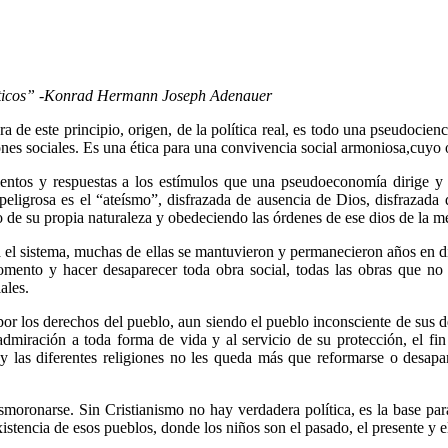
olíticos” -Konrad Hermann Joseph Adenauer
ra de este principio, origen, de la política real, es todo una pseudocienc
iones sociales. Es una ética para una convivencia social armoniosa,cuyo o
tos y respuestas a los estímulos que una pseudoeconomía dirige y cont
peligrosa es el “ateísmo”, disfrazada de ausencia de Dios, disfrazada 
o de su propia naturaleza y obedeciendo las órdenes de ese dios de la m
ra el sistema, muchas de ellas se mantuvieron y permanecieron años en 
momento y hacer desaparecer toda obra social, todas las obras que no
ales.
por los derechos del pueblo, aun siendo el pueblo inconsciente de sus 
admiración a toda forma de vida y al servicio de su protección, el fi
y las diferentes religiones no les queda más que reformarse o desapa
oronarse. Sin Cristianismo no hay verdadera política, es la base para
istencia de esos pueblos, donde los niños son el pasado, el presente y el