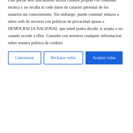
Este portal web unicamente utiliza cookies propias con finalidad
histórica.
tecnica y no recaba ni cede datos de caracter personal de los
usuarios sin conocimiento. Sin embargo, puede contener enlaces a
sitios web de terceros con politicas de privacidad ajenas a
Deja tu comentario
¿Quién o quiénes son el
DEMOCRACIA NACIONAL
que usted podra decidir si acepta o no
enemigo?CARTAS A DN
cuando accede a ellos. Consulte con nosotros cualquier informacion
Galería
Comentar
sobre nuestra politica de cookies.
¿Quién o quiénes son el
enemigo?
Customizar
Rechazar todas
Aceptar todas
CARTAS A DN
ETA política.10 años del falso
sin de ETA militar.
Galería
ETA política.
Guardar mi nombre, email y sitio web en este navegador para la
10 años del falso sin de ETA militar.
próxima vez que comente.