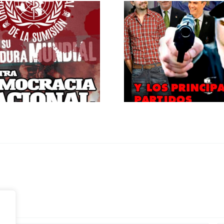
¿Por qué s
ETA política.
el mítin de
MONTJ
10 años del falso sin de ETA militar.
Silencio medi