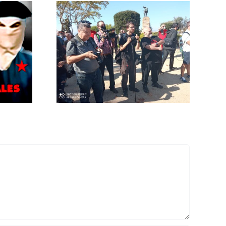
e oculta
l 12-O en
UIC?
ático.