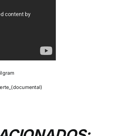
ilgram
uerte_(documental)
LACIONADOS: