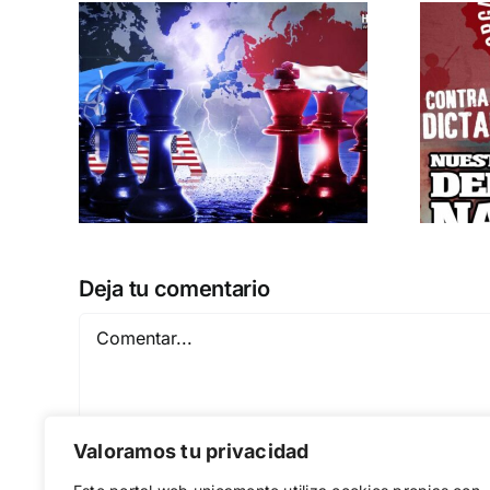
¿Quién o quiénes
USIA
son el enemigo?
CARTAS A DN
Deja tu comentario
Comentar
Valoramos tu privacidad