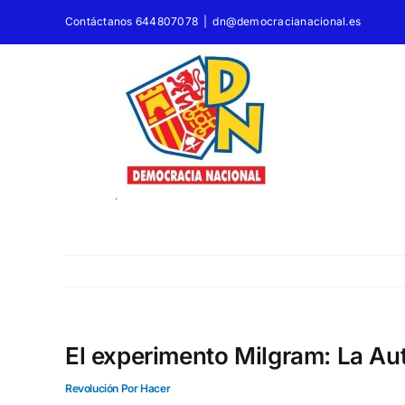
Saltar
Contáctanos 644807078
|
dn@democracianacional.es
al
contenido
El experimento Milgram: La Aut
Revolución Por Hacer