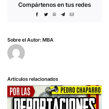
Compártenos en tus redes
Facebook
Twitter
WhatsApp
Telegram
Correo
electrónico
Sobre el Autor:
MBA
Artículos relacionados
Acto en Barcelona: España y
Serbia contra el separatismo
globalista
11 DE SEPTIEMBRE: DN EN BARCELONA