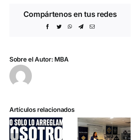
Compártenos en tus redes
Facebook
Twitter
WhatsApp
Telegram
Correo
electrónico
Sobre el Autor:
MBA
Artículos relacionados
a
o
Entrevista a
Crónica
Jennifer